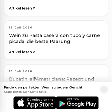
Artikel lesen
13. Juli 2026
Wein zu Pasta casera con tuco y carne
picada: die beste Paarung
Artikel lesen
13. Juli 2026
Bucatini all'Amatriciana: Rezept und
Weinempfehlung für Genießer
Finde den perfekten Wein zu jedem Gericht
Gratis testen. Kein Konto nötig.
Artikel lesen