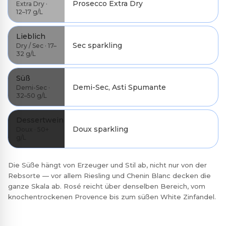
Prosecco Extra Dry
Extra Dry ·
12–17 g/L
Lieblich
Sec sparkling
Dry / Sec · 17–
32 g/L
Süß
Demi-Sec, Asti Spumante
Demi-Sec ·
32–50 g/L
Dessertwein
Doux sparkling
Doux · 50+
g/L
Die Süße hängt von Erzeuger und Stil ab, nicht nur von der
Rebsorte — vor allem Riesling und Chenin Blanc decken die
ganze Skala ab. Rosé reicht über denselben Bereich, vom
knochentrockenen Provence bis zum süßen White Zinfandel.