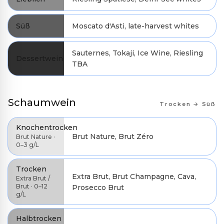
Süß
Moscato d'Asti, late-harvest whites
Sauternes, Tokaji, Ice Wine, Riesling
Dessertwein
TBA
Schaumwein
Trocken → Süß
Knochentrocken
Brut Nature, Brut Zéro
Brut Nature ·
0–3 g/L
Trocken
Extra Brut, Brut Champagne, Cava,
Extra Brut /
Brut · 0–12
Prosecco Brut
g/L
Halbtrocken