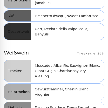
Halbtrocken
(amabile)
Süß
Brachetto d'Acqui, sweet Lambrusco
Port, Recioto della Valpolicella,
Dessertwein
Banyuls
Weißwein
Trocken → Süß
Muscadet, Albariño, Sauvignon Blanc,
Trocken
Pinot Grigio, Chardonnay, dry
Riesling
Gewürztraminer, Chenin Blanc,
Halbtrocken
Viognier
Lieblich
Riesling Spätlese, Demi-Sec whites