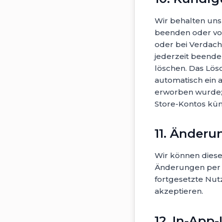
Wir behalten uns
beenden oder vo
oder bei Verdac
jederzeit beend
löschen. Das Lös
automatisch ein 
erworben wurde; 
Store-Kontos kün
11. Änder
Wir können diese
Änderungen per E
fortgesetzte Nut
akzeptieren.
12. In-App