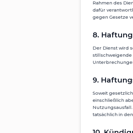
Rahmen des Diens
dafür verantwortl
gegen Gesetze ve
8. Haftun
Der Dienst wird so
stillschweigende 
Unterbrechungen, 
9. Haftun
Soweit gesetzlich
einschließlich a
Nutzungsausfall.
tatsächlich in de
10. Kündi