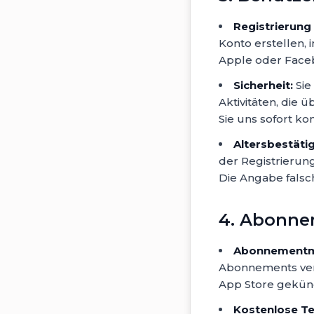
Registrierung 
Konto erstellen,
Apple oder Faceb
Sicherheit:
Sie
Aktivitäten, die
Sie uns sofort ko
Altersbestäti
der Registrierung
Die Angabe falsc
4. Abonne
Abonnementm
Abonnements verl
App Store gekünd
Kostenlose T