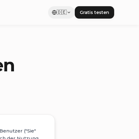
🇩🇪
Gratis testen
en
enutzer ("Sie"
lich der Nutzung