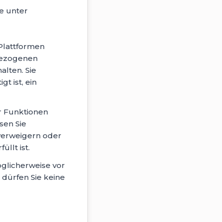
e unter
Plattformen
lbezogenen
alten. Sie
t ist, ein
r Funktionen
sen Sie
 verweigern oder
llt ist.
öglicherweise vor
 dürfen Sie keine