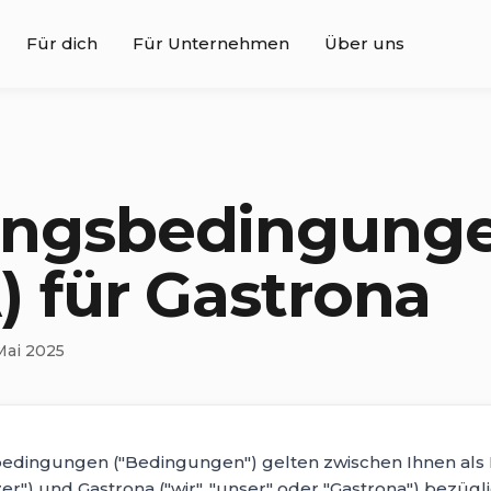
Für dich
Für Unternehmen
Über uns
ungsbedingung
) für Gastrona
 Mai 2025
dingungen ("Bedingungen") gelten zwischen Ihnen als B
er") und Gastrona ("wir", "unser" oder "Gastrona") bezüg