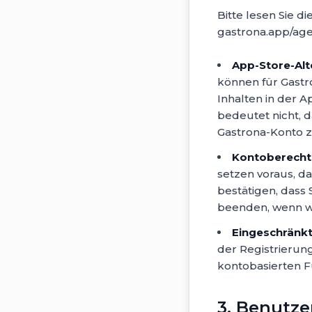
Bitte lesen Sie d
gastrona.app/age-s
App-Store-Alt
können für Gastr
Inhalten in der Ap
bedeutet nicht, d
Gastrona-Konto zu
Kontoberecht
setzen voraus, da
bestätigen, dass
beenden, wenn wi
Eingeschränk
der Registrierung
kontobasierten F
3. Benutze