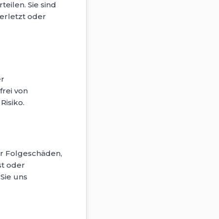
eilen. Sie sind
verletzt oder
er
frei von
Risiko.
der Folgeschäden,
st oder
Sie uns