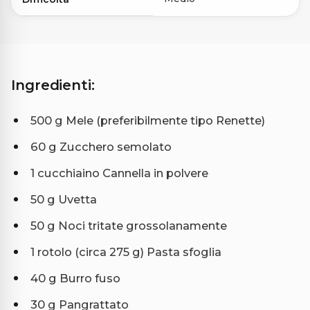
Ingredienti:
500 g Mele (preferibilmente tipo Renette)
60 g Zucchero semolato
1 cucchiaino Cannella in polvere
50 g Uvetta
50 g Noci tritate grossolanamente
1 rotolo (circa 275 g) Pasta sfoglia
40 g Burro fuso
30 g Pangrattato