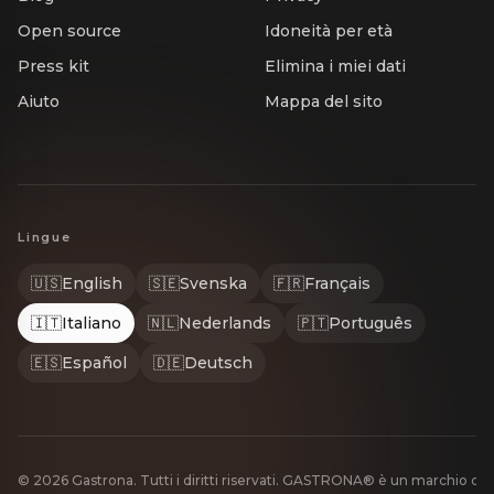
Open source
Idoneità per età
Press kit
Elimina i miei dati
Aiuto
Mappa del sito
Lingue
🇺🇸
English
🇸🇪
Svenska
🇫🇷
Français
🇮🇹
Italiano
🇳🇱
Nederlands
🇵🇹
Português
🇪🇸
Español
🇩🇪
Deutsch
© 2026 Gastrona. Tutti i diritti riservati. GASTRONA® è un marchio de