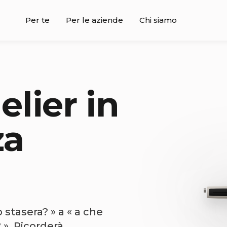
Per te
Per le aziende
Chi siamo
lier in
za
 stasera? » a « a che
». Ricorderà.