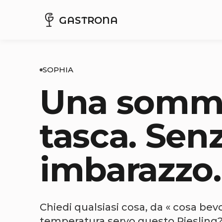
GASTRONA
SOPHIA
Una somme
tasca. Sen
imbarazzo.
Chiedi qualsiasi cosa, da « cosa bevo
temperatura servo questo Riesling? 