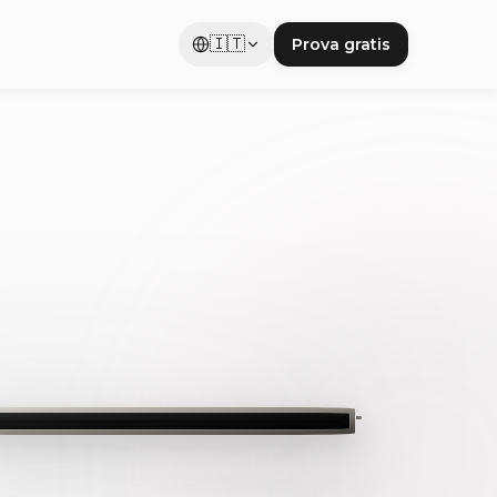
🇮🇹
Prova gratis