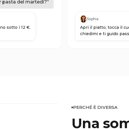
 pasta del martedì?
”
Sophia
o sotto i 12 €.
Apri il piatto, tocca il 
chiedimi e ti guido pas
PERCHÉ È DIVERSA
Una som