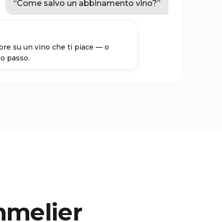
“
Come salvo un abbinamento vino?
”
cuore su un vino che ti piace — o
so passo.
melier