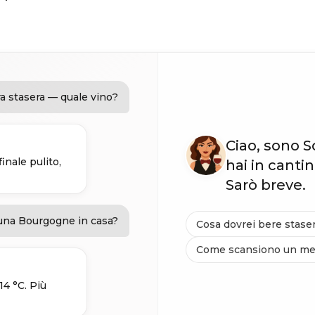
a stasera — quale vino?
Ciao, sono S
inale pulito,
hai in cantin
Sarò breve.
 una Bourgogne in casa?
Cosa dovrei bere stase
Come scansiono un m
14 °C. Più