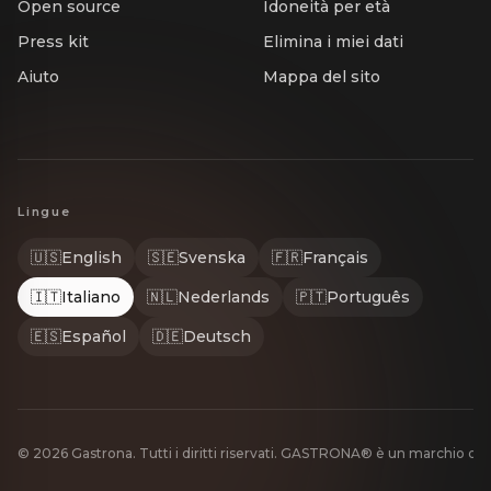
Open source
Idoneità per età
Press kit
Elimina i miei dati
Aiuto
Mappa del sito
Lingue
🇺🇸
English
🇸🇪
Svenska
🇫🇷
Français
🇮🇹
Italiano
🇳🇱
Nederlands
🇵🇹
Português
🇪🇸
Español
🇩🇪
Deutsch
© 2026 Gastrona. Tutti i diritti riservati. GASTRONA® è un marchio de