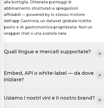
alla bottiglia. Ottenete punteggi di
abbinamento strutturati e spiegazioni
affidabili — powered by lo stesso motore
dell'app Gastrona, un dataset globale ricette-
pasto e IA gastronomica proprietaria. Non un
wrapper chat o una scatola nera.
Quali lingue e mercati supportate?
Gastrona supporta otto lingue — svedese,
Embed, API o white-label — da dove
inglese, tedesco, francese, spagnolo, italiano,
iniziare?
portoghese e olandese. Raccomandazioni e
spiegazioni sono mostrate nella lingua del
I moduli embedded sono il modo più rapido
cliente. Ci concentriamo sui mercati
Usiamo i nostri vini e il nostro brand?
per aggiungere abbinamenti a una superficie
dell'Europa occidentale, con retail premium,
esistente — scheda prodotto, menu o ricetta.
ristorazione e food media come partner.