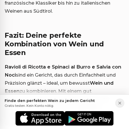
französische Klassiker bis hin zu italienischen
Weinen aus Südtirol.
Fazit: Deine perfekte
Kombination von Wein und
Essen
Ravioli di Ricotta e Spinaci al Burro e Salvia con
Noci
sind ein Gericht, das durch Einfachheit und
Präzision glänzt – ideal, um bewusst
Wein und
Essen
zu kombinieren. Mit einem gut
ausgewählten Riesling, Weißburgunder oder
Finde den perfekten Wein zu jedem Gericht
Gratis testen. Kein Konto nötig.
Bourgogne Blanc entsteht eine
perfekte
Kombination
, die sowohl Einsteiger als auch
erfahrene Weinliebhaber begeistert.