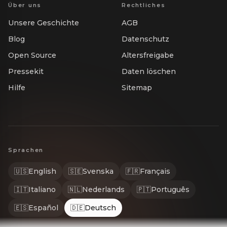
Über uns
Rechtliches
Unsere Geschichte
AGB
Blog
Datenschutz
Open Source
Altersfreigabe
Pressekit
Daten löschen
Hilfe
Sitemap
Sprachen
🇺🇸
English
🇸🇪
Svenska
🇫🇷
Français
🇮🇹
Italiano
🇳🇱
Nederlands
🇵🇹
Português
🇪🇸
Español
🇩🇪
Deutsch