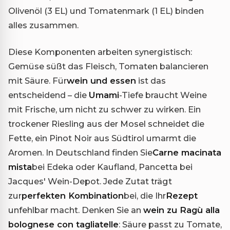
Olivenöl (3 EL) und Tomatenmark (1 EL) binden
alles zusammen.
Diese Komponenten arbeiten synergistisch:
Gemüse süßt das Fleisch, Tomaten balancieren
mit Säure. Für
wein und essen
ist das
entscheidend – die
Umami
-Tiefe braucht Weine
mit Frische, um nicht zu schwer zu wirken. Ein
trockener Riesling aus der Mosel schneidet die
Fette, ein Pinot Noir aus Südtirol umarmt die
Aromen. In Deutschland finden Sie
Carne macinata
mista
bei Edeka oder Kaufland, Pancetta bei
Jacques' Wein-Depot. Jede Zutat trägt
zur
perfekten Kombination
bei, die Ihr
Rezept
unfehlbar macht. Denken Sie an
wein zu Ragù alla
bolognese con tagliatelle
: Säure passt zu Tomate,