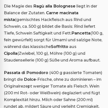
Die Magie des
Ragù alla Bolognese
liegt in der
Balance der Zutaten.
Carne macinata
mista
(gemischtes Hackfleisch aus Rind und
Schwein, ca. 500 g) bildet die Basis: Rind liefert
Tiefe, Schwein Saftigkeit und Fett.
Pancetta
(100 g,
fein gewürfelt) sorgt für Umami und salzige Note,
während das klassische
Soffritto
aus
Cipolla
(Zwiebel, 100 g), Möhre (100 g) und
Staudensellerie (100 g) Süße und Aroma aufbaut.
Passata di Pomodoro
(400 g passierte Tomaten)
bringt die
Dolce
-Frische, ohne zu dominieren – im
Originalrezept weniger Tomate als Fleisch. Wein
(200 ml Rot- oder Weißwein) deglaziert und fügt
Komplexität hinzu. Milch oder Sahne (200 ml)
rundet ab, mildert Säure und verleiht Cremigkeit.