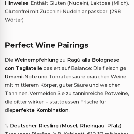
Hinweise
: Enthält Gluten (Nudeln), Laktose (Milch).
Glutenfrei mit Zucchini-Nudeln anpassbar. (298
Wörter)
Perfect Wine Pairings
Die
Weinempfehlung
zu
Ragù alla Bolognese
con Tagliatelle
basiert auf Balance: Die fleischige
Umami
-Note und Tomatensäure brauchen Weine
mit mittlerem Körper, guter Säure und weichen
Tanninen. Vermeiden Sie zu tanninreiche Rotweine,
die bitter wirken – stattdessen Frische für
die
perfekte Kombination
.
1. Deutscher Riesling (Mosel, Rheingau, Pfalz)
:
Trockener Riesling (z.B. Kabinett, €10-15) mit hoher