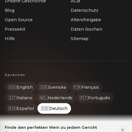
Unsere Geschichte
AGB
Blog
Datenschutz
Open Source
Altersfreigabe
Pressekit
Daten löschen
Hilfe
Sitemap
Sprachen
🇺🇸
English
🇸🇪
Svenska
🇫🇷
Français
🇮🇹
Italiano
🇳🇱
Nederlands
🇵🇹
Português
🇪🇸
Español
🇩🇪
Deutsch
Finde den perfekten Wein zu jedem Gericht