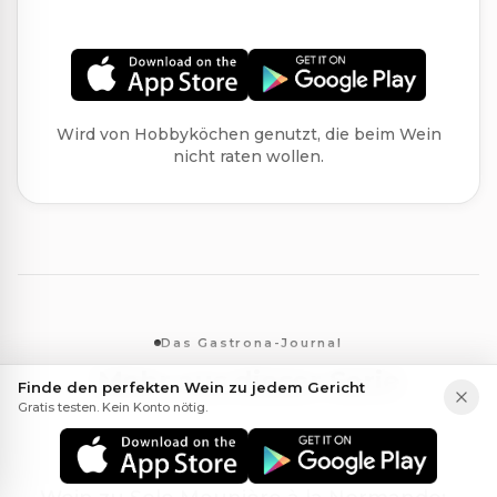
Wird von Hobbyköchen genutzt, die beim Wein
nicht raten wollen.
Das Gastrona-Journal
Mehr aus dieser Serie
Finde den perfekten Wein zu jedem Gericht
Gratis testen. Kein Konto nötig.
14. Juli 2026