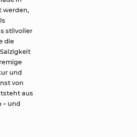
t werden,
ls
stilvoller
e die
Salzigkeit
cremige
tur und
unst von
tsteht aus
n – und