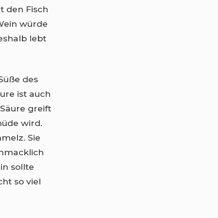
t den Fisch
 Wein würde
eshalb lebt
 Süße des
ure ist auch
Säure greift
müde wird.
melz. Sie
chmacklich
n sollte
ht so viel