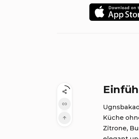
Einfü
Ugnsbakad T
Küche ohne
Zitrone, Bu
elegant un