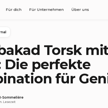
Für dich
Für Unternehmen
Über uns
rnal
bakad Torsk mi
 Die perfekte
nation für Gen
KI-Sommelière
n. Lesezeit