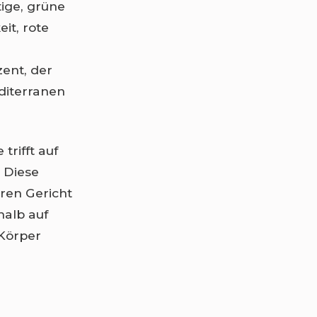
ige, grüne
it, rote
ent, der
editerranen
trifft auf
. Diese
ren Gericht
halb auf
Körper