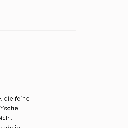
, die feine
rische
icht,
rade in