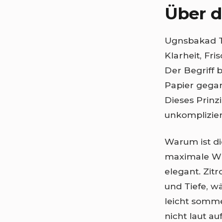
Über d
Ugnsbakad To
Klarheit, Fr
Der Begriff 
Papier gegart
Dieses Prinz
unkomplizier
Warum ist di
maximale Wir
elegant. Zit
und Tiefe, 
leicht somme
nicht laut au