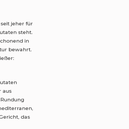
eit jeher für
utaten steht.
schonend in
xtur bewahrt.
ießer:
Zutaten
r aus
ür Rundung
editerranen,
Gericht, das