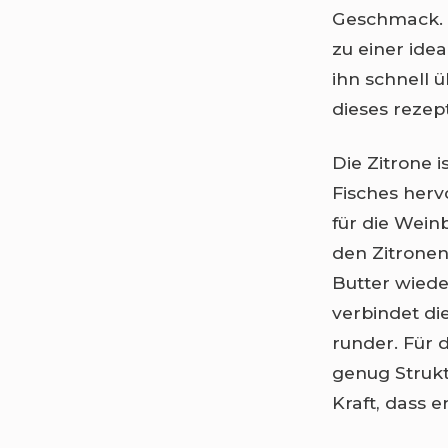
Geschmack. D
zu einer ide
ihn schnell ü
dieses rezep
Die Zitrone i
Fisches hervo
für die Wein
den Zitronen
Butter wiede
verbindet d
runder. Für 
genug Strukt
Kraft, dass e