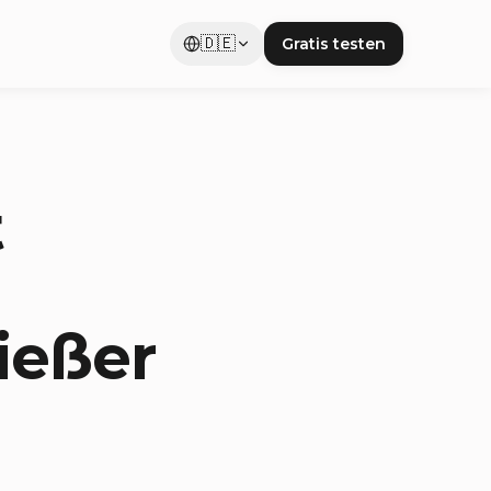
🇩🇪
Gratis testen
t
ießer