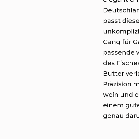
Deutschlan
passt dies
unkomplizi
Gang für G
passende w
des Fische
Butter ver
Präzision m
wein und e
einem gute
genau daru