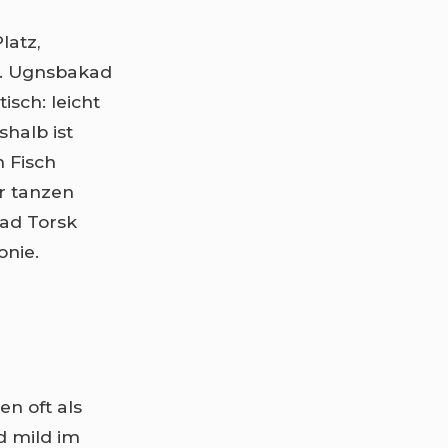
latz,
d. Ugnsbakad
sch: leicht
shalb ist
 Fisch
r tanzen
ad Torsk
onie.
en oft als
nd mild im