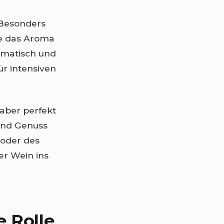
 Besonders
se das Aroma
omatisch und
ür intensiven
 aber perfekt
 und Genuss
s oder des
r Wein ins
e Rolle