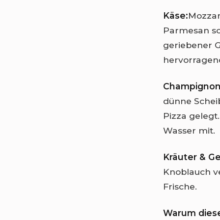
Käse:
Mozzare
Parmesan sor
geriebener 
hervorragen
Champignon
dünne Scheib
Pizza geleg
Wasser mit.
Kräuter & G
Knoblauch ve
Frische.
Warum diese