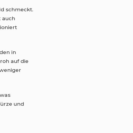
ild schmeckt.
t auch
oniert
rden in
roh auf die
 weniger
twas
Würze und