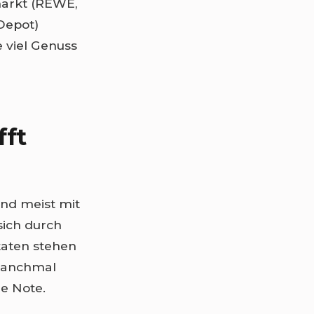
markt (REWE,
Depot)
 viel Genuss
fft
and meist mit
sich durch
taten stehen
, manchmal
he Note.