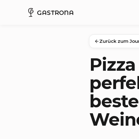
GASTRONA
Zurück zum Jou
Pizza
perfe
best
Wein