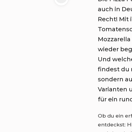
auch in De
Recht! Mit
Tomatenso
Mozzarella 
wieder beg
Und welche
findest du 
sondern au
Varianten 
für ein ru
Ob du ein er
entdeckst: H