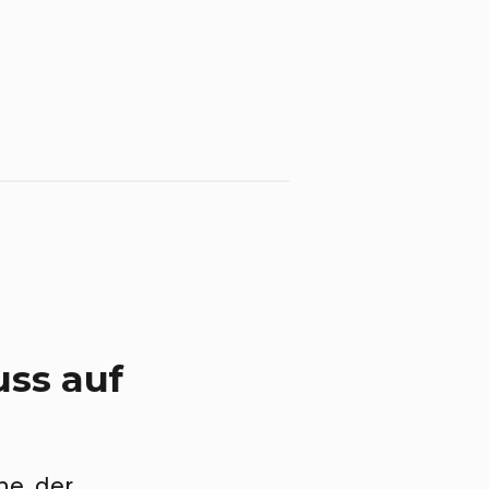
uss auf
he, der