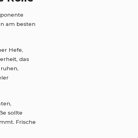
omponente
in am besten
her Hefe,
erheit, das
 ruhen,
ler
ten,
ße sollte
ommt. Frische