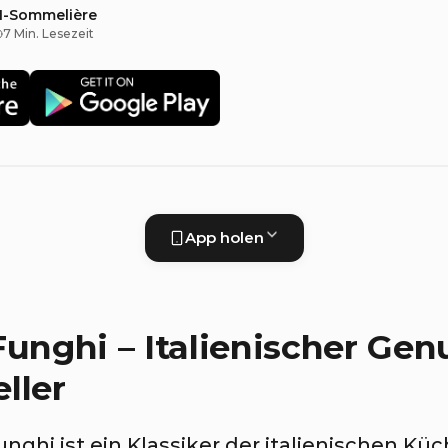
KI-Sommelière
7 Min. Lesezeit
App holen
Funghi – Italienischer Gen
ller
unghi ist ein Klassiker der italienischen Küc