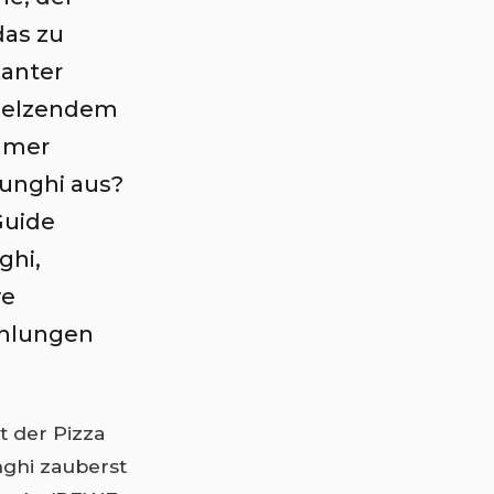
das zu
kanter
melzendem
immer
Funghi aus?
Guide
ghi,
ve
ehlungen
t der Pizza
nghi zauberst