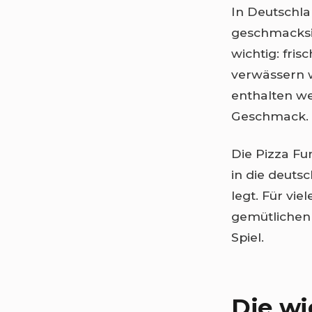
In Deutschla
geschmacksin
wichtig: fri
verwässern 
enthalten we
Geschmack.
Die Pizza Fun
in die deuts
legt. Für vie
gemütlichen
Spiel.
Die wi