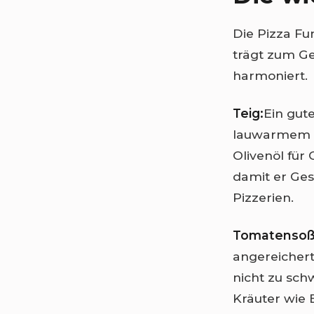
Die Pizza Fu
trägt zum G
harmoniert.
Teig:
Ein gut
lauwarmem Wa
Olivenöl für
damit er Ges
Pizzerien.
Tomatensoß
angereichert
nicht zu sch
Kräuter wie 