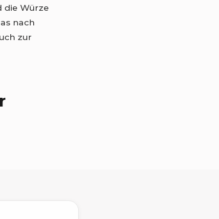
d die Würze
das nach
uch zur
r