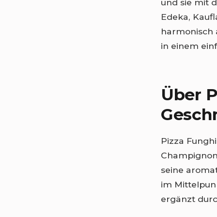
und sie mit
Edeka, Kaufl
harmonisch a
in einem ein
Über P
Gesch
Pizza Funghi 
Champignons 
seine aromat
im Mittelpunk
ergänzt durc