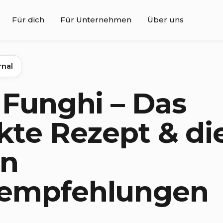
Für dich
Für Unternehmen
Über uns
rnal
 Funghi – Das
kte Rezept & di
en
empfehlungen