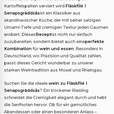
Kartoffelspalten serviert wird.
Fläskfilé I
Senapsgräddsås
ist ein Klassiker aus
skandinavischer Küche, der mit seiner salzigen
Umami-Tiefe und cremigen Textur jeden Gaumen
erobert. Dieses
Rezept
ist nicht nur einfach
zuzubereiten, sondern bietet auch eine
perfekte
Kombination
für
wein und essen
. Besonders in
Deutschland, wo Präzision und Qualität zählen,
passt dieses Gericht wunderbar zu unserer
starken Weintradition aus Mosel und Rheingau.
Suchen Sie die ideale
wein zu Fläskfilé I
Senapsgräddsås
? Ein trockener Riesling
schneidet die Cremigkeit elegant durch und hebt
die Senfnoten hervor. Ob für ein gemütliches
Abendessen oder einen besonderen Anlass –