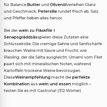
für Balance.
Butter
und
Olivenöl
verleihen Glanz
und Geschmack,
Petersilie
rundet frisch ab. Salz
und Pfeffer heben alles hervor.
Bei der
wein zu Fläskfilé I
Senapsgräddsås
spielen diese Zutaten eine
Schlüsselrolle: Die cremige Sahne und Senfschärfe
brauchen Weine mit Säure und Frucht, wie
Riesling, der die Sälta ausgleicht. Umami vom Filet
paart sich mit mineralischen Noten, während
Kartoffeln trockene Weine bevorzugen.
Diese
Weinempfehlung
macht die
perfekte
Kombination
aus
wein und essen
möglich –
testen Sie es mit Gastrona! (312 Wörter)