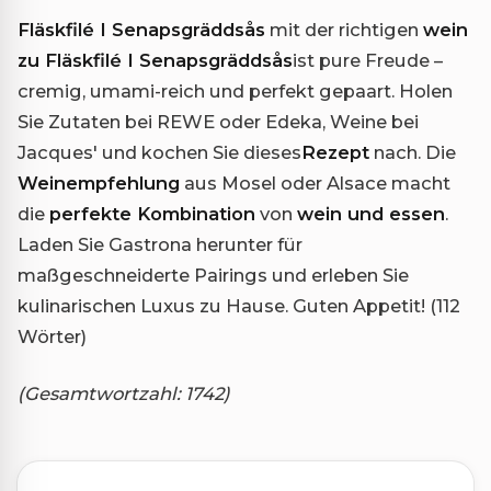
Fläskfilé I Senapsgräddsås
mit der richtigen
wein
zu Fläskfilé I Senapsgräddsås
ist pure Freude –
cremig, umami-reich und perfekt gepaart. Holen
Sie Zutaten bei REWE oder Edeka, Weine bei
Jacques' und kochen Sie dieses
Rezept
nach. Die
Weinempfehlung
aus Mosel oder Alsace macht
die
perfekte Kombination
von
wein und essen
.
Laden Sie Gastrona herunter für
maßgeschneiderte Pairings und erleben Sie
kulinarischen Luxus zu Hause. Guten Appetit! (112
Wörter)
(Gesamtwortzahl: 1742)