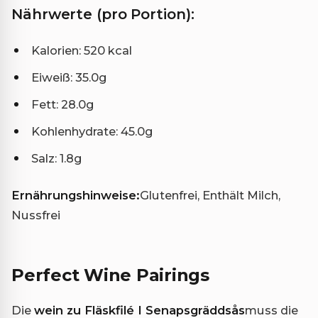
Nährwerte (pro Portion):
Kalorien: 520 kcal
Eiweiß: 35.0g
Fett: 28.0g
Kohlenhydrate: 45.0g
Salz: 1.8g
Ernährungshinweise:
Glutenfrei, Enthält Milch,
Nussfrei
Perfect Wine Pairings
Die
wein zu Fläskfilé I Senapsgräddsås
muss die