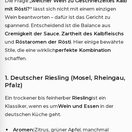
Die Frage
„welcher Wein zu Geschnetzeltes Kalb
mit Rösti?“
lässt sich nicht mit einem einzigen
Wein beantworten – dafür ist das Gericht zu
spannend. Entscheidend ist die Balance aus
Cremigkeit der Sauce
,
Zartheit des Kalbfleischs
und
Röstaromen der Rösti
. Hier einige bewährte
Stile, die eine wirklich
perfekte Kombination
schaffen.
1. Deutscher Riesling (Mosel, Rheingau,
Pfalz)
Ein trockener bis feinherber
Riesling
ist ein
Klassiker, wenn es um
Wein und Essen
in der
deutschen Küche geht.
Aromen:
Zitrus, grüner Apfel, manchmal