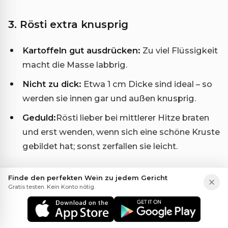
3. Rösti extra knusprig
Kartoffeln gut ausdrücken:
Zu viel Flüssigkeit
macht die Masse labbrig.
Nicht zu dick:
Etwa 1 cm Dicke sind ideal – so
werden sie innen gar und außen knusprig.
Geduld:
Rösti lieber bei mittlerer Hitze braten
und erst wenden, wenn sich eine schöne Kruste
gebildet hat; sonst zerfallen sie leicht.
Finde den perfekten Wein zu jedem Gericht
4. Timing
Gratis testen. Kein Konto nötig.
Zuerst die Rösti-Masse vorbereiten, dann das
Geschnetzelte kochen und zum Schluss die