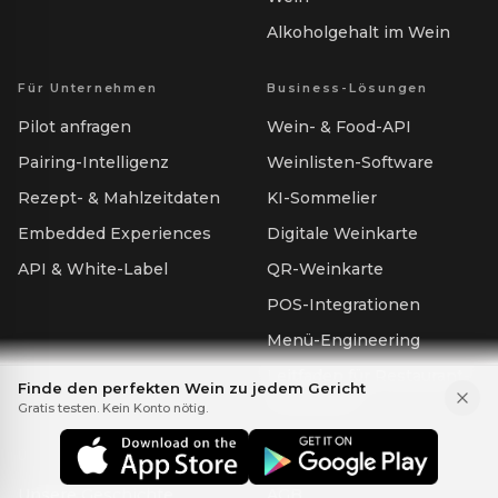
Alkoholgehalt im Wein
Für Unternehmen
Business-Lösungen
Pilot anfragen
Wein- & Food-API
Pairing-Intelligenz
Weinlisten-Software
Rezept- & Mahlzeitdaten
KI-Sommelier
Embedded Experiences
Digitale Weinkarte
API & White-Label
QR-Weinkarte
POS-Integrationen
Menü-Engineering
Leitfaden für Restaurant-
Finde den perfekten Wein zu jedem Gericht
Weinkarten
Gratis testen. Kein Konto nötig.
Über uns
Rechtliches
Unsere Geschichte
AGB