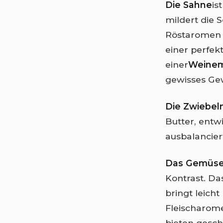
Die Sahne
is
mildert die 
Röstaromen a
einer perfek
einer
Weinem
gewisses Gew
Die Zwiebel
Butter, entw
ausbalancier
Das Gemüs
Kontrast. Da
bringt leich
Fleischarome
bieten gesc