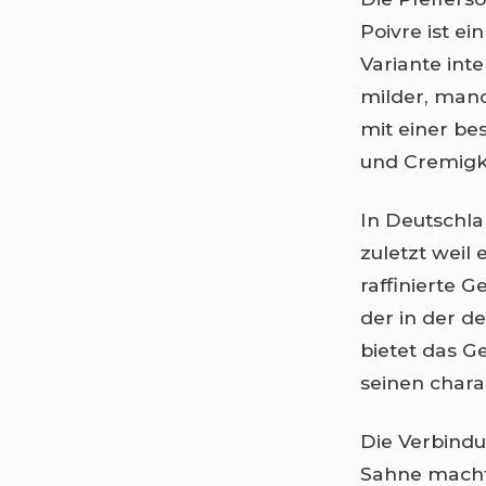
Poivre ist ei
Variante inte
milder, manc
mit einer be
und Cremigke
In Deutschla
zuletzt weil 
raffinierte G
der in der d
bietet das G
seinen chara
Die Verbindu
Sahne macht 