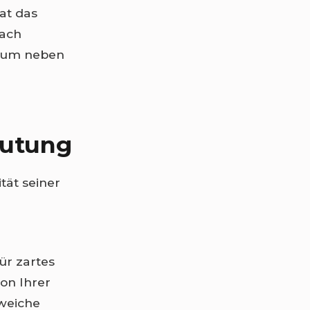
at das
nach
, um neben
eutung
tät seiner
für zartes
on Ihrer
rweiche