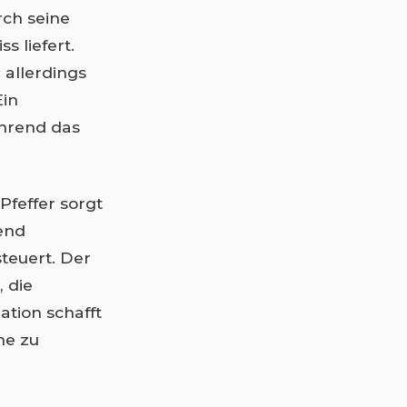
ch seine
 liefert.
allerdings
Ein
ährend das
Pfeffer sorgt
rend
steuert. Der
, die
tion schafft
ne zu