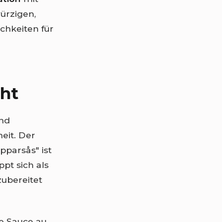
würzigen,
chkeiten für
cht
und
eit. Der
pparsås" ist
ppt sich als
zubereitet
he Sauce au