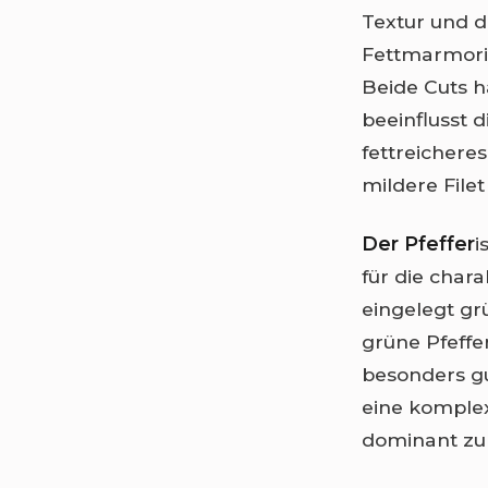
Textur und 
Fettmarmorie
Beide Cuts h
beeinflusst 
fettreichere
mildere Filet
Der Pfeffer
i
für die char
eingelegt grü
grüne Pfeffer
besonders gu
eine komplex
dominant zu