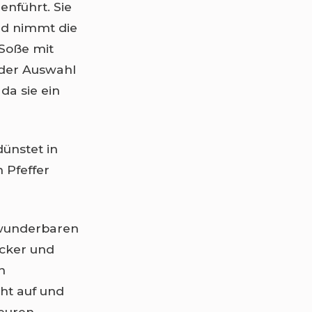
nführt. Sie
und nimmt die
 Soße mit
 der Auswahl
da sie ein
dünstet in
 Pfeffer
n wunderbaren
ucker und
n
ht auf und
euren