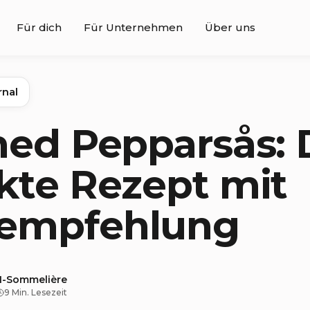
Für dich
Für Unternehmen
Über uns
rnal
med Pepparsås: 
kte Rezept mit
empfehlung
KI-Sommelière
9 Min. Lesezeit