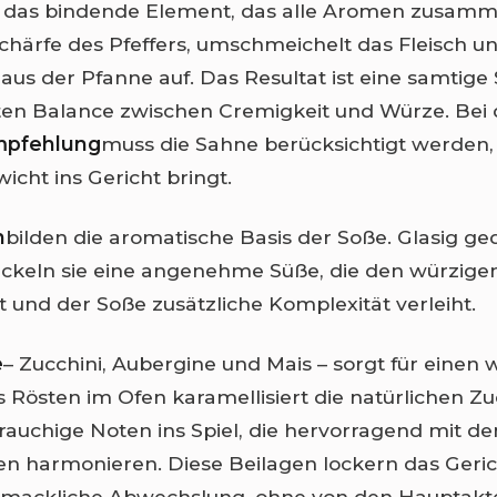
t das bindende Element, das alle Aromen zusamme
Schärfe des Pfeffers, umschmeichelt das Fleisch 
us der Pfanne auf. Das Resultat ist eine samtige
ten Balance zwischen Cremigkeit und Würze. Bei
pfehlung
muss die Sahne berücksichtigt werden, 
icht ins Gericht bringt.
n
bilden die aromatische Basis der Soße. Glasig ge
ickeln sie eine angenehme Süße, die den würzigen
t und der Soße zusätzliche Komplexität verleiht.
e
– Zucchini, Aubergine und Mais – sorgt für eine
s Rösten im Ofen karamellisiert die natürlichen Z
t rauchige Noten ins Spiel, die hervorragend mit de
n harmonieren. Diese Beilagen lockern das Geric
hmackliche Abwechslung, ohne von den Hauptakt