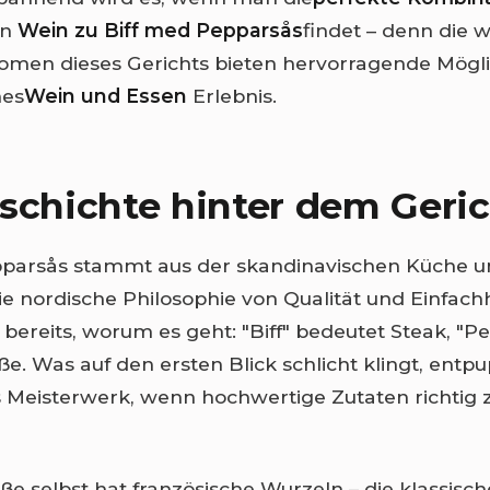
en
Wein zu Biff med Pepparsås
findet – denn die 
men dieses Gerichts bieten hervorragende Mögli
nes
Wein und Essen
Erlebnis.
schichte hinter dem Geri
pparsås stammt aus der skandinavischen Küche 
ie nordische Philosophie von Qualität und Einfachh
bereits, worum es geht: "Biff" bedeutet Steak, "Pe
ße. Was auf den ersten Blick schlicht klingt, entpu
s Meisterwerk, wenn hochwertige Zutaten richtig 
oße selbst hat französische Wurzeln – die klassisc