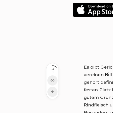
Es gibt Geri
vereinen.
Bif
gehört defini
festen Platz
gutem Grund
Rindfleisch u
Besonders s