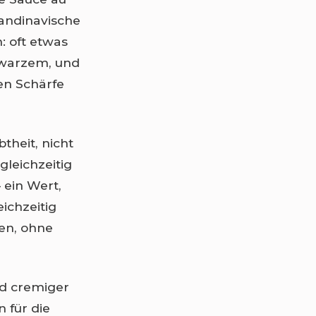
kandinavische
: oft etwas
hwarzem, und
en Schärfe
theit, nicht
gleichzeitig
– ein Wert,
ichzeitig
gen, ohne
nd cremiger
 für die