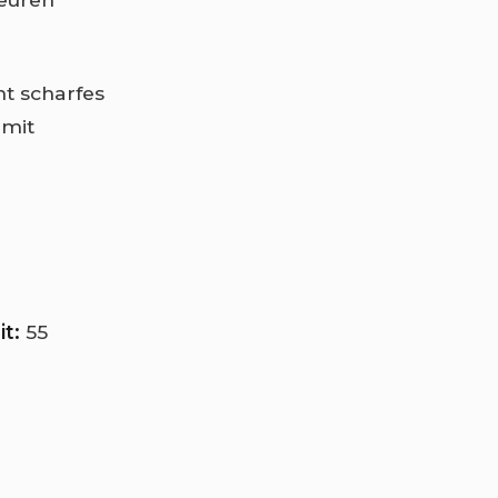
ht scharfes
 mit
t:
55