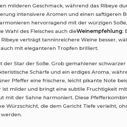
den milderen Geschmack, während das Ribeye dur
rung intensivere Aromen und einen saftigeren Biss
armonieren hervorragend mit der würzigen Soße, 
die Wahl des Fleisches auch die
Weinempfehlung
: 
s Ribeye verträgt tanninreichere Weine besser, w
 auch mit eleganteren Tropfen brilliert.
st der Star der Soße. Grob gemahlener schwarzer 
akteristische Schärfe und ein erdiges Aroma, wäh
ner Pfeffer eine frischere, leicht pikante Note bei
 ist milder und bringt eine subtile Fruchtigkeit mit
t mit der Sahne harmoniert. Diese Pfefferkombina
e Würzschicht, die dem Gericht Tiefe verleiht, oh
 werden.