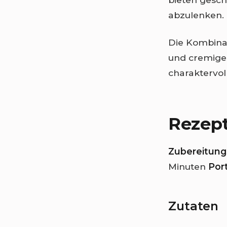
abzulenken.
Die Kombinat
und cremiges
charaktervol
Rezep
Zubereitungs
Minuten
Por
Zutaten