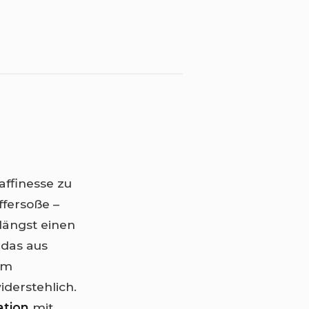
affinesse zu
ffersoße –
 längst einen
 das aus
em
iderstehlich.
ation
mit