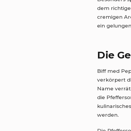
dem richtig
cremigen Aro
ein gelunge
Die Ge
Biff med Pe
verkörpert d
Name verrät 
die Pfefferso
kulinarische
werden.
Die Pfeffers