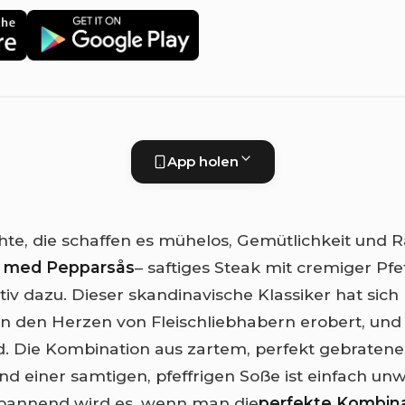
App holen
chte, die schaffen es mühelos, Gemütlichkeit und R
f med Pepparsås
– saftiges Steak mit cremiger Pfe
tiv dazu. Dieser skandinavische Klassiker hat sich
 in den Herzen von Fleischliebhabern erobert, und
. Die Kombination aus zartem, perfekt gebraten
nd einer samtigen, pfeffrigen Soße ist einfach unw
pannend wird es, wenn man die
perfekte Kombin