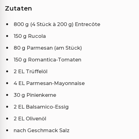
Zutaten
800 g (4 Stück à 200 g) Entrecôte
150 g Rucola
80 g Parmesan (am Stück)
150 g Romantica-Tomaten
2 EL Trüffelöl
4 EL Parmesan-Mayonnaise
30 g Pinienkerne
2 EL Balsamico-Essig
2 EL Olivenöl
nach Geschmack Salz