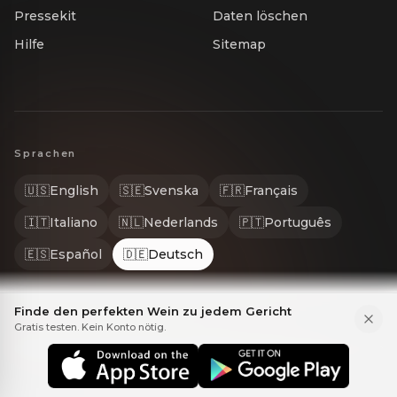
Pressekit
Daten löschen
Hilfe
Sitemap
Sprachen
🇺🇸
English
🇸🇪
Svenska
🇫🇷
Français
🇮🇹
Italiano
🇳🇱
Nederlands
🇵🇹
Português
🇪🇸
Español
🇩🇪
Deutsch
Finde den perfekten Wein zu jedem Gericht
Gratis testen. Kein Konto nötig.
© 2026 Gastrona. Alle Rechte vorbehalten. GASTRONA® ist eine ei