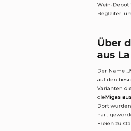
Wein-Depot f
Begleiter, u
Über d
aus L
Der Name
„
auf den besc
Varianten di
die
Migas aus
Dort wurden 
hart geworde
Freien zu st