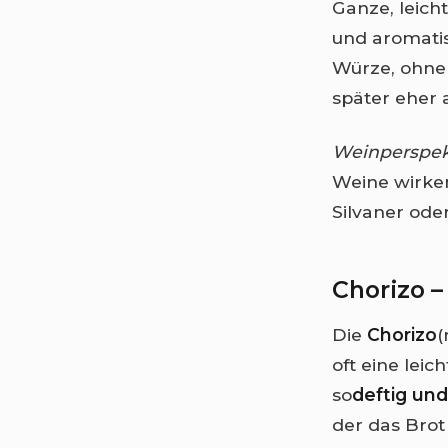
Ganze, leich
und aromatis
Würze, ohne 
später eher a
Weinperspek
Weine wirken
Silvaner ode
Chorizo –
Die
Chorizo
(
oft eine lei
so
deftig und
der das Brot