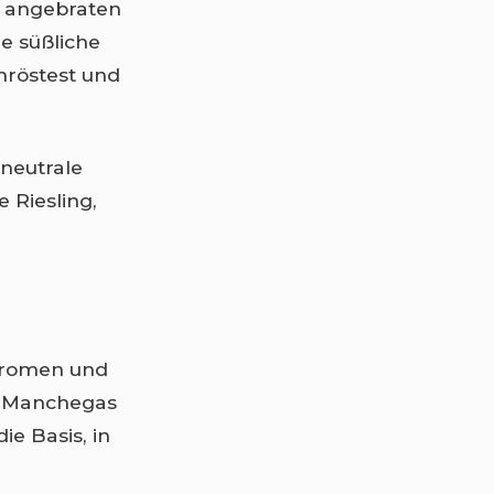
 angebraten
e süßliche
nröstest und
 neutrale
 Riesling,
-Aromen und
as Manchegas
ie Basis, in