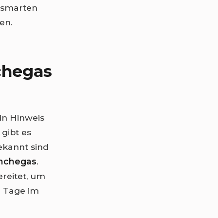
n smarten
en.
chegas
in Hinweis
gibt es
ekannt sind
nchegas
.
ereitet, um
e Tage im