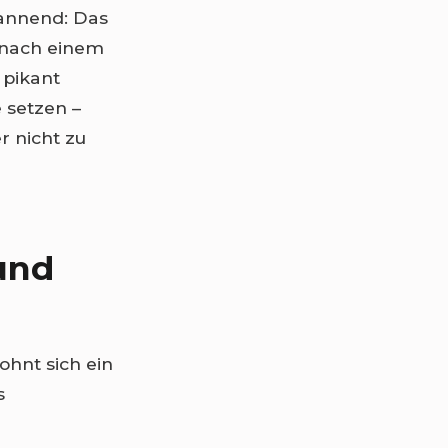
annend: Das
 nach einem
 pikant
 setzen –
r nicht zu
 und
ohnt sich ein
s