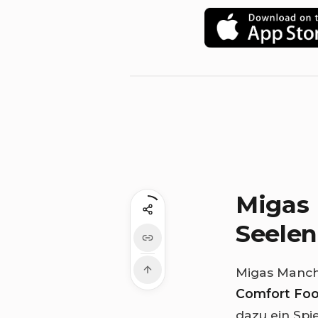
Migas
Seelen
Migas Manche
Comfort Fo
dazu ein Spi