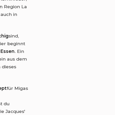
n Region La
 auch in
chig
sind,
er beginnt
 Essen
. Ein
wein aus dem
 dieses
ept
für Migas
t du
ie Jacques'