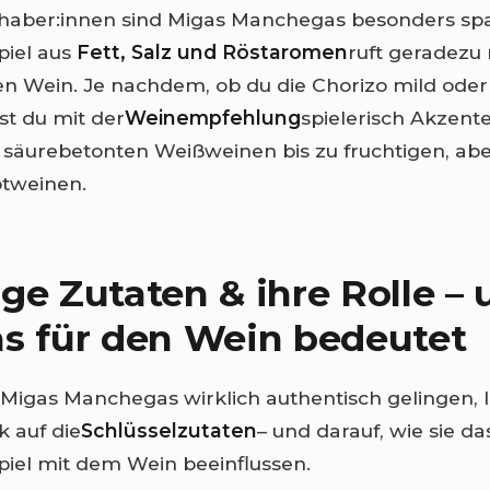
bhaber:innen sind Migas Manchegas besonders sp
iel aus
Fett, Salz und Röstaromen
ruft geradezu
n Wein. Je nachdem, ob du die Chorizo mild oder
st du mit der
Weinempfehlung
spielerisch Akzente
, säurebetonten Weißweinen bis zu fruchtigen, abe
tweinen.
ge Zutaten & ihre Rolle –
s für den Wein bedeutet
Migas Manchegas wirklich authentisch gelingen, l
k auf die
Schlüsselzutaten
– und darauf, wie sie da
el mit dem Wein beeinflussen.