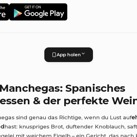
App holen
 Manchegas: Spanisches
essen & der perfekte Wei
gas sind genau das Richtige, wenn du Lust auf
e
od
hast: knuspriges Brot, duftender Knoblauch, saft
egelei mit weichem Eigelb – ein Gericht, das nach