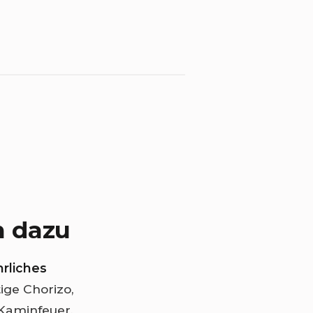
n dazu
hrliches
ige Chorizo,
 Kaminfeuer,