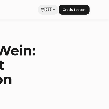
🇩🇪
Gratis testen
Wein:
t
on