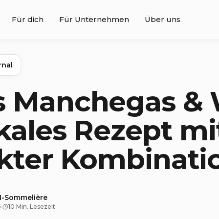
Für dich
Für Unternehmen
Über uns
rnal
s Manchegas & 
kales Rezept mi
kter Kombinati
KI-Sommelière
5
·
10 Min. Lesezeit