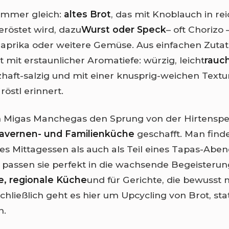
t immer gleich:
altes Brot
, das mit Knoblauch in rei
eröstet wird, dazu
Wurst oder Speck
– oft Chorizo 
prika oder weitere Gemüse. Aus einfachen Zutat
t mit erstaunlicher Aromatiefe: würzig, leicht
rauc
zhaft-salzig und mit einer knusprig-weichen Textur
östl erinnert.
 Migas Manchegas den Sprung von der Hirtenspei
vernen- und Familienküche
geschafft. Man finde
des Mittagessen als auch als Teil eines Tapas-Aben
passen sie perfekt in die wachsende Begeisterun
e, regionale Küche
und für Gerichte, die bewusst 
hließlich geht es hier um Upcycling von Brot, stat
n.