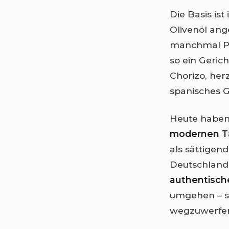
Die Basis is
Olivenöl ang
manchmal Pa
so ein Gerich
Chorizo, her
spanisches Gr
Heute haben
modernen Ta
als sättigen
Deutschland 
authentisch
umgehen – sc
wegzuwerfe