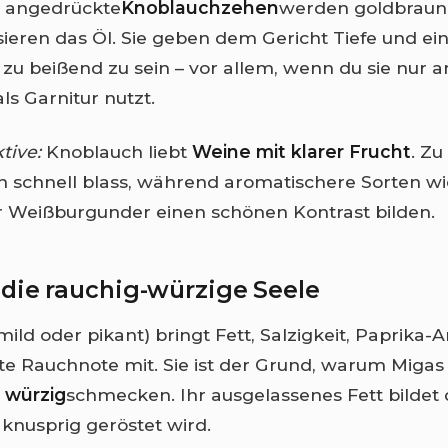
t angedrückte
Knoblauchzehen
werden goldbraun
ieren das Öl. Sie geben dem Gericht Tiefe und ein
zu beißend zu sein – vor allem, wenn du sie nur a
ls Garnitur nutzt.
tive:
Knoblauch liebt
Weine mit klarer Frucht
. Zu
 schnell blass, während aromatischere Sorten wie
r Weißburgunder einen schönen Kontrast bilden.
 die rauchig-würzige Seele
mild oder pikant) bringt Fett, Salzigkeit, Paprika
chte Rauchnote mit. Sie ist der Grund, warum Mig
 würzig
schmecken. Ihr ausgelassenes Fett bildet d
 knusprig geröstet wird.