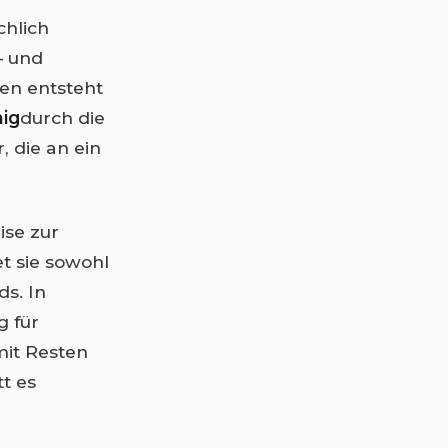
chlich
– und
en entsteht
hig
durch die
, die an ein
se zur
t sie sowohl
ds. In
g für
mit Resten
t es