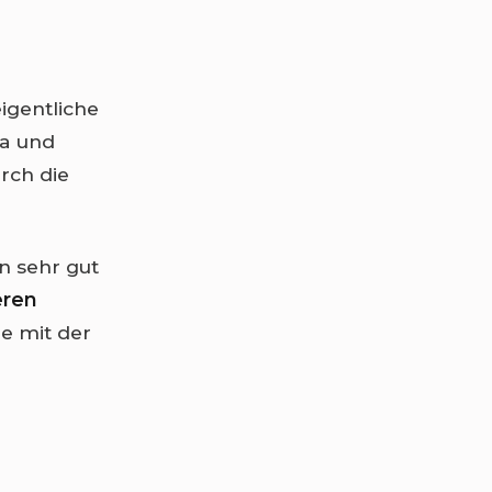
eigentliche
ka und
rch die
 sehr gut
eren
de mit der