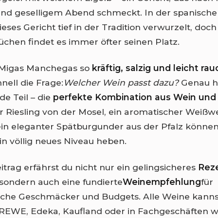
nd geselligem Abend schmeckt. In der spanische
eses Gericht tief in der Tradition verwurzelt, doch
chen findet es immer öfter seinen Platz.
 Migas Manchegas so
kräftig, salzig und leicht rau
hnell die Frage:
Welcher Wein passt dazu?
Genau hi
e Teil – die
perfekte Kombination aus Wein und
r Riesling von der Mosel, ein aromatischer Weiß
ein eleganter Spätburgunder aus der Pfalz können
ein völlig neues Niveau heben.
itrag erfährst du nicht nur ein gelingsicheres
Rez
sondern auch eine fundierte
Weinempfehlung
für
liche Geschmäcker und Budgets. Alle Weine kanns
REWE, Edeka, Kaufland oder in Fachgeschäften w