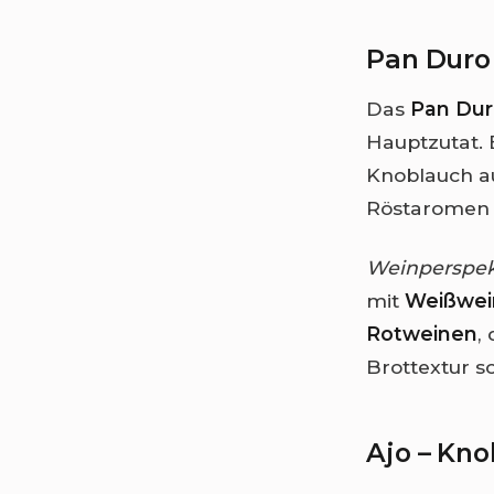
Pan Duro 
Das
Pan Du
Hauptzutat. 
Knoblauch au
Röstaromen e
Weinperspek
mit
Weißwei
Rotweinen
,
Brottextur s
Ajo – Kn