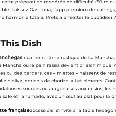
, cette préparation modérée en difficulté (50 minut
table. Laissez Gastrona, l'app premium de pairings,
ne harmonie totale. Prêts à émietter le quotidien ?
This Dish
anchegas
incarnent l'âme rustique de La Mancha, 
a Mancha où le pain rassis devient or alchimique. A
s ou des bergers, ces « miettes » naissent de re
huile d'olive, enrichis de chorizo, ail et piments. Co
dalouses sucrées ou aragonaises aux raisins, les
le salé et l'ahumado, avec un œuf au plat pour la o
tte française
accessible, s'invite à la table hexago