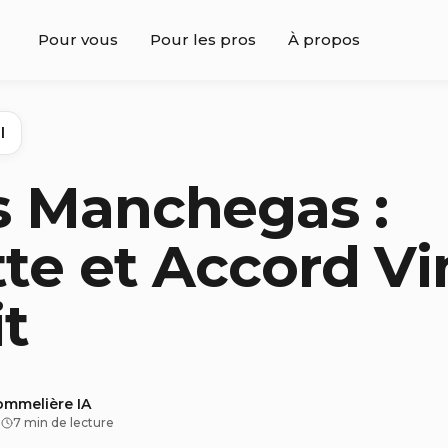
Pour vous
Pour les pros
À propos
l
s Manchegas :
te et Accord Vi
it
ommelière IA
·
7 min de lecture