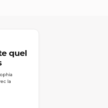
te quel
s
Sophia
ec la