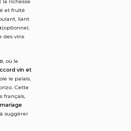
 la richesse
é et fruité
ulant, liant
x
(optionnel,
te des vins
o
, où le
ccord vin et
ie le palais,
rizo. Cette
 français,
mariage
 à suggérer