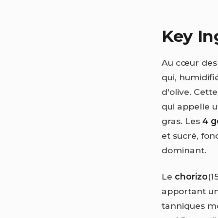
Key In
Au cœur de
qui, humidifi
d'olive. Cett
qui appelle 
gras. Les
4 g
et sucré, fo
dominant.
Le
chorizo
(1
apportant um
tanniques m