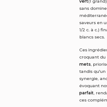
vert
(1 grand
sans dominer
méditerrané
saveurs en un
1/2 c. à c.) f
blancs secs.
Ces ingrédie
croquant du 
mets
, priori
tandis qu'un
synergie, anc
évoquant nos
parfait
, rend
ces compléme