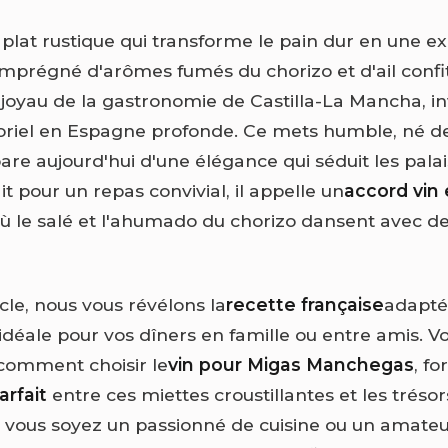
plat rustique qui transforme le pain dur en une e
 imprégné d'arômes fumés du chorizo et d'ail confit
, joyau de la gastronomie de Castilla-La Mancha, in
riel en Espagne profonde. Ce mets humble, né d
are aujourd'hui d'une élégance qui séduit les palai
ait pour un repas convivial, il appelle un
accord vin 
 où le salé et l'ahumado du chorizo dansent avec des
cle, nous vous révélons la
recette française
adapté
déale pour vos dîners en famille ou entre amis. V
comment choisir le
vin pour Migas Manchegas
, f
arfait
entre ces miettes croustillantes et les trésor
e vous soyez un passionné de cuisine ou un amateu