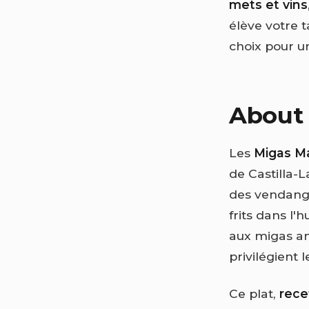
mets et vins
élève votre 
choix pour u
About 
Les
Migas M
de Castilla-L
des vendange
frits dans l'
aux migas an
privilégient 
Ce plat,
rece