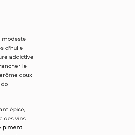
os modeste
s d'huile
ure addictive
trancher le
n arôme doux
ado
ant épicé,
c des vins
e
piment