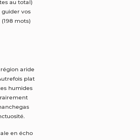
es au total)
 guider vos
 (198 mots)
région aride
utrefois plat
stes humides
ntrairement
 manchegas
nctuosité.
nale en écho