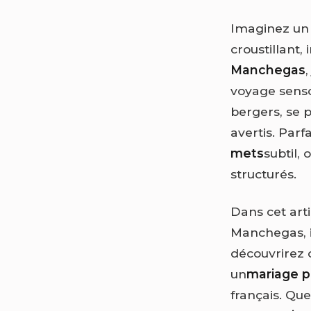
Imaginez un 
croustillant,
Manchegas
voyage senso
bergers, se p
avertis. Parf
mets
subtil,
structurés.
Dans cet arti
Manchegas, i
découvrirez 
un
mariage p
français. Qu