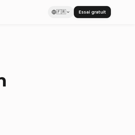
🇫🇷
Essai gratuit
n