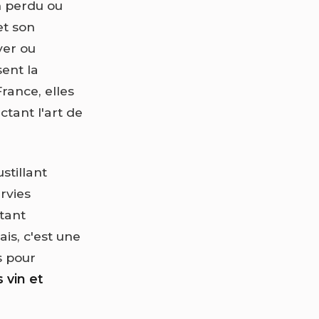
n perdu ou
et son
ver ou
sent la
rance, elles
ctant l'art de
stillant
rvies
tant
is, c'est une
s pour
 vin et