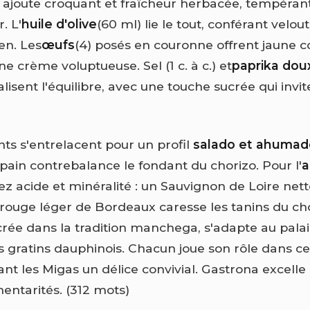
) ajoute croquant et fraîcheur herbacée, tempérant
. L'
huile d'olive
(60 ml) lie le tout, conférant velout
en. Les
œufs
(4) posés en couronne offrent jaune co
e crème voluptueuse. Sel (1 c. à c.) et
paprika dou
inalisent l'équilibre, avec une touche sucrée qui invi
nts s'entrelacent pour un profil
salado et ahumad
pain contrebalance le fondant du chorizo. Pour l'
a
sez acide et minéralité : un Sauvignon de Loire netto
 rouge léger de Bordeaux caresse les tanins du cho
rée dans la tradition manchega, s'adapte au palais
 gratins dauphinois. Chacun joue son rôle dans ce
ant les Migas un délice convivial. Gastrona excelle
ntarités. (312 mots)