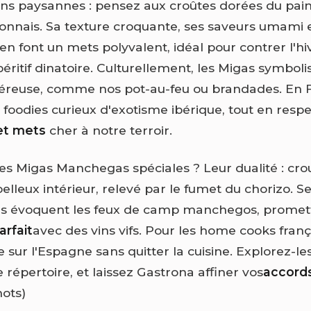
ions paysannes : pensez aux croûtes dorées du pai
lyonnais. Sa texture croquante, ses saveurs umami 
en font un mets polyvalent, idéal pour contrer l'hi
ritif dinatoire. Culturellement, les Migas symboli
éreuse, comme nos pot-au-feu ou brandades. En F
 foodies curieux d'exotisme ibérique, tout en respe
et mets
cher à notre terroir.
es Migas Manchegas spéciales ? Leur dualité : crou
elleux intérieur, relevé par le fumet du chorizo. Se
les évoquent les feux de camp manchegos, promet
arfait
avec des vins vifs. Pour les home cooks frança
 sur l'Espagne sans quitter la cuisine. Explorez-le
e répertoire, et laissez Gastrona affiner vos
accords
mots)