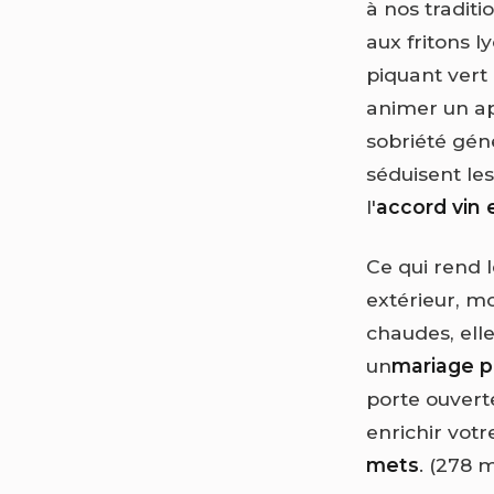
à nos tradit
aux fritons 
piquant vert 
animer un apé
sobriété gén
séduisent les
l'
accord vin 
Ce qui rend l
extérieur, mo
chaudes, el
un
mariage p
porte ouverte
enrichir votr
mets
. (278 