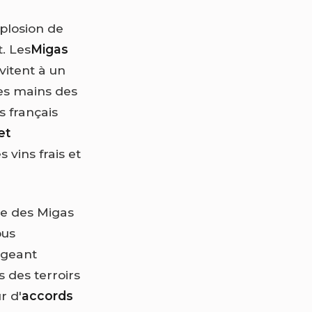
xplosion de
. Les
Migas
vitent à un
es mains des
s français
et
 vins frais et
e des Migas
ous
orgeant
s des terroirs
r d'
accords