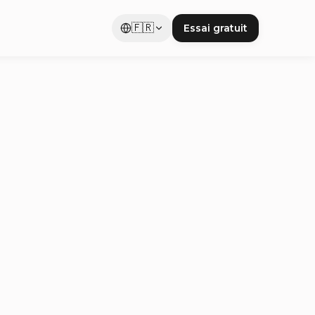
🇫🇷
Essai gratuit