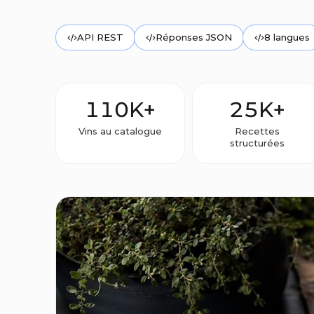
API REST
Réponses JSON
8 langues
110K+
25K+
Vins au catalogue
Recettes
structurées