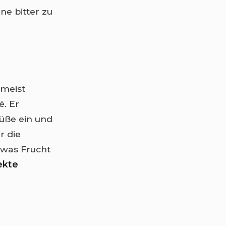
e bitter zu
 meist
. Er
Süße ein und
r die
twas Frucht
ekte