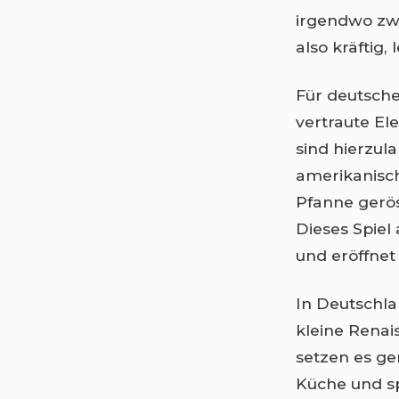
irgendwo zw
also kräftig,
Für deutsche
vertraute El
sind hierzul
amerikanisch
Pfanne gerös
Dieses Spiel
und eröffnet
In Deutschla
kleine Renai
setzen es ge
Küche und 