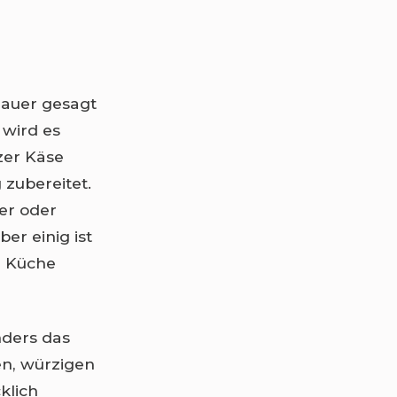
auer gesagt
 wird es
zer Käse
zubereitet.
er oder
er einig ist
n Küche
ders das
gen, würzigen
klich