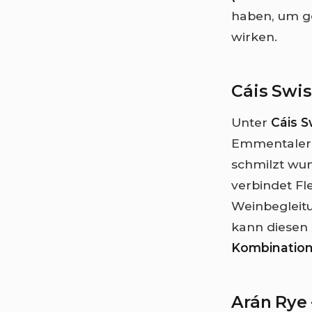
haben, um ge
wirken.
Cáis Swis
Unter
Cáis S
Emmentaler 
schmilzt wun
verbindet Fl
Weinbegleitu
kann diesen
Kombinatio
Arán Rye