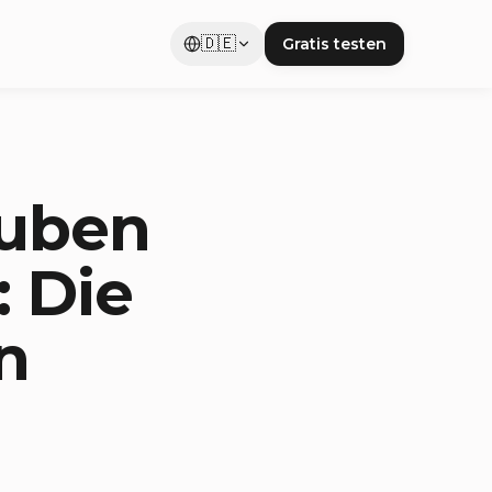
🇩🇪
Gratis testen
euben
: Die
n