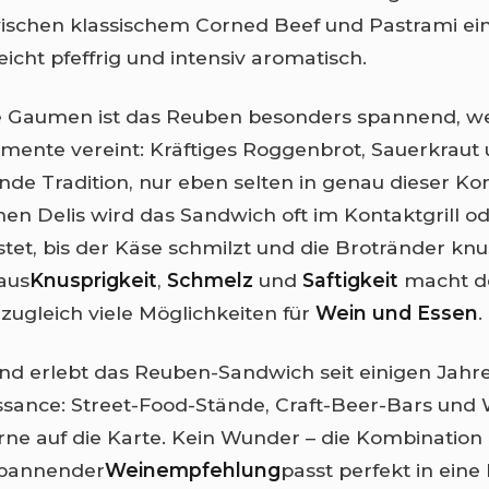
ischen klassischem Corned Beef und Pastrami ei
 leicht pfeffrig und intensiv aromatisch.
 Gaumen ist das Reuben besonders spannend, weil
emente vereint: Kräftiges Roggenbrot, Sauerkraut
ande Tradition, nur eben selten in genau dieser Ko
en Delis wird das Sandwich oft im Kontaktgrill od
tet, bis der Käse schmilzt und die Brotränder knus
 aus
Knusprigkeit
,
Schmelz
und
Saftigkeit
macht de
 zugleich viele Möglichkeiten für
Wein und Essen
.
nd erlebt das Reuben-Sandwich seit einigen Jahr
ssance: Street-Food-Stände, Craft-Beer-Bars und 
rne auf die Karte. Kein Wunder – die Kombination 
spannender
Weinempfehlung
passt perfekt in eine 