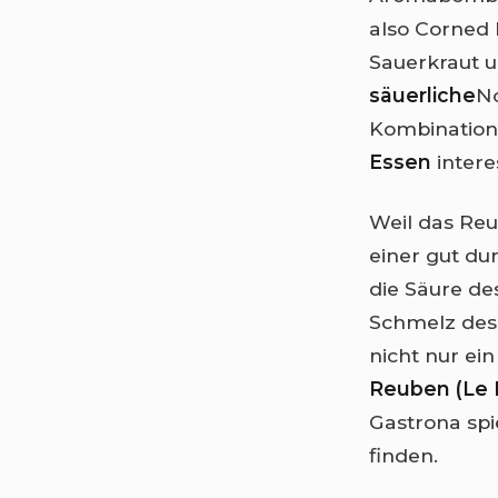
also Corned 
Sauerkraut u
säuerliche
No
Kombination 
Essen
intere
Weil das Reu
einer gut d
die Säure des
Schmelz des 
nicht nur ein
Reuben (Le M
Gastrona spi
finden.