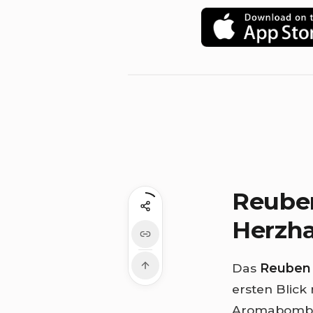
Reuben
Herzha
Das
Reuben (
ersten Blick 
Aromabombe e