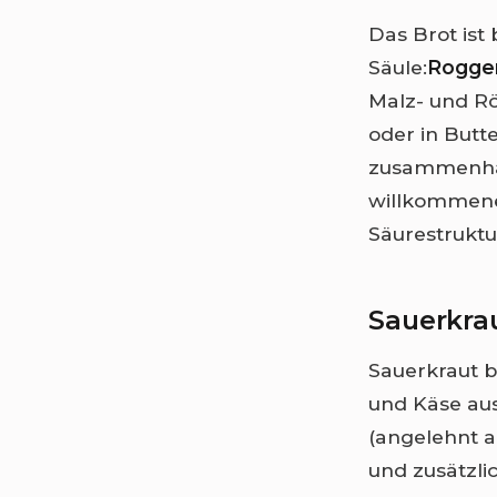
Das Brot ist
Säule:
Rogge
Malz- und R
oder in Butt
zusammenhält
willkommene
Säurestruktu
Sauerkrau
Sauerkraut br
und Käse aus
(angelehnt a
und zusätzli