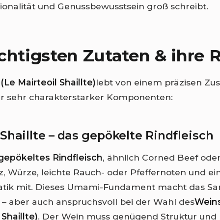
gionalität und Genussbewusstsein groß schreibt.
chtigsten Zutaten & ihre R
Le Mairteoil Shaillte)
lebt von einem präzisen Z
er sehr charakterstarker Komponenten:
 Shaillte – das gepökelte Rindfleisch
gepökeltes Rindfleisch
, ähnlich Corned Beef ode
lz, Würze, leichte Rauch- oder Pfeffernoten und ei
atik mit. Dieses Umami-Fundament macht das Sa
 – aber auch anspruchsvoll bei der Wahl des
Wein
 Shaillte)
. Der Wein muss genügend Struktur und 