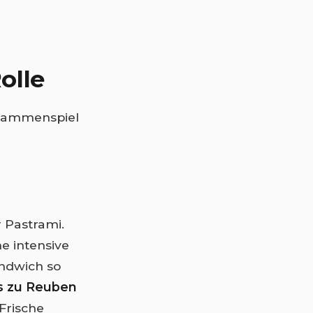
olle
usammenspiel
r Pastrami.
ne intensive
ndwich so
s zu Reuben
Frische