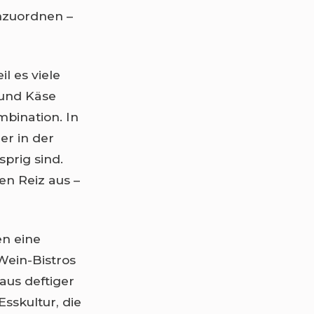
nzuordnen –
 es viele
 und Käse
mbination. In
er in der
prig sind.
n Reiz aus –
en eine
Wein-Bistros
aus deftiger
Esskultur, die