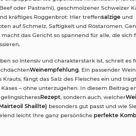
Beef oder Pastrami), geschmolzener Schweizer Kä
nd kräftiges Roggenbrot: Hier treffen
salzige
und
ten auf Schmelz, Saftigkeit und Röstaromen. Gen
macht das Gericht so spannend für alle, die sich f
ssieren.
ben so intensiv und charakterstark ist, schreit es 
urchdachten
Weinempfehlung
. Ein passender Wein
 Krauts, fängt das Salz des Fleisches ein und träg
Käses – ohne unterzugehen. In diesem Beitrag e
 gelingsicheres
Rezept
, sondern auch, welcher
Wei
airteoil Shaillte)
besonders gut passt und wie Sie
elend leicht Ihre ganz persönliche
perfekte Komb