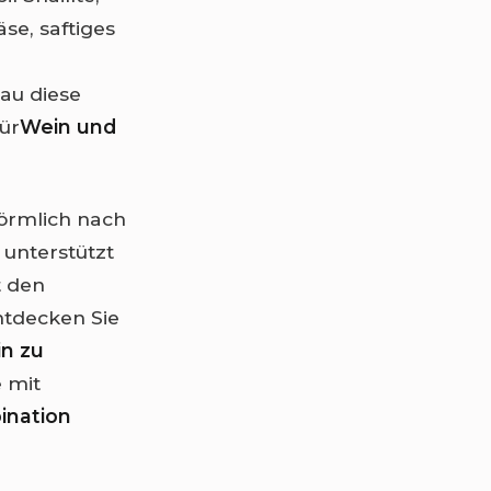
se, saftiges
au diese
ür
Wein und
förmlich nach
 unterstützt
t den
ntdecken Sie
n zu
 mit
ination