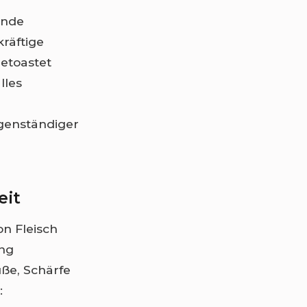
ende
kräftige
etoastet
lles
genständiger
eit
on Fleisch
ing
ße, Schärfe
: