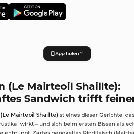
App holen
 (Le Mairteoil Shaillte):
ftes Sandwich trifft fein
Le Mairteoil Shaillte)
ist eines dieser Gerichte, da
rustikal wirkt – und sich beim ersten Bissen als ec
ntpuppt. Zartes gepökeltes Rindfleisch (Mairteoil