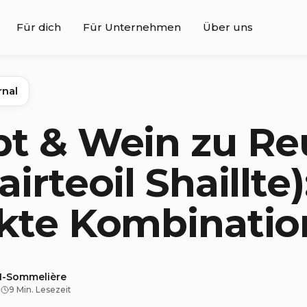
Für dich
Für Unternehmen
Über uns
rnal
pt & Wein zu R
irteoil Shaillte)
kte Kombinatio
KI-Sommelière
·
9 Min. Lesezeit