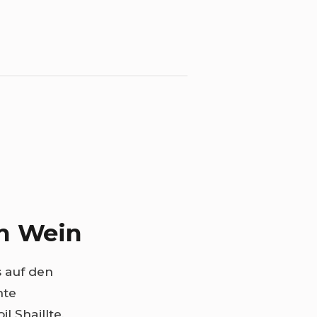
en Wein
s auf den
hte
 Shaillte,