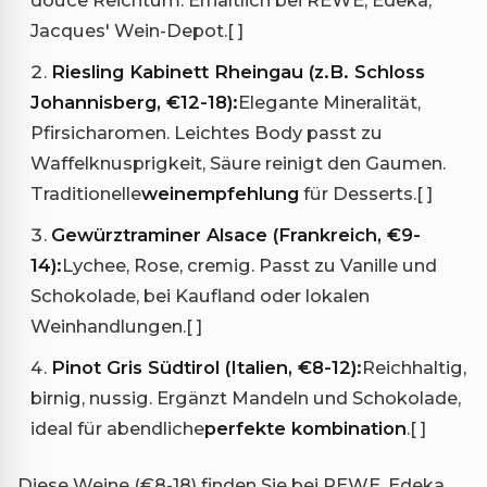
Jacques' Wein-Depot.
[ ]
Riesling Kabinett Rheingau (z.B. Schloss
Johannisberg, €12-18):
Elegante Mineralität,
Pfirsicharomen. Leichtes Body passt zu
Waffelknusprigkeit, Säure reinigt den Gaumen.
Traditionelle
weinempfehlung
für Desserts.
[ ]
Gewürztraminer Alsace (Frankreich, €9-
14):
Lychee, Rose, cremig. Passt zu Vanille und
Schokolade, bei Kaufland oder lokalen
Weinhandlungen.
[ ]
Pinot Gris Südtirol (Italien, €8-12):
Reichhaltig,
birnig, nussig. Ergänzt Mandeln und Schokolade,
ideal für abendliche
perfekte kombination
.
[ ]
Diese Weine (€8-18) finden Sie bei REWE, Edeka,