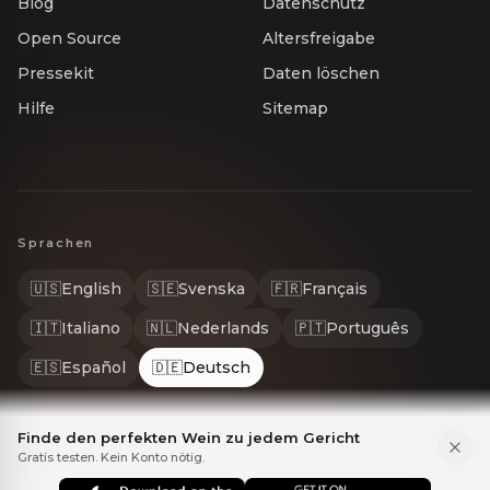
Blog
Datenschutz
Open Source
Altersfreigabe
Pressekit
Daten löschen
Hilfe
Sitemap
Sprachen
🇺🇸
English
🇸🇪
Svenska
🇫🇷
Français
🇮🇹
Italiano
🇳🇱
Nederlands
🇵🇹
Português
🇪🇸
Español
🇩🇪
Deutsch
Finde den perfekten Wein zu jedem Gericht
Gratis testen. Kein Konto nötig.
© 2026 Gastrona. Alle Rechte vorbehalten. GASTRONA® ist eine ei