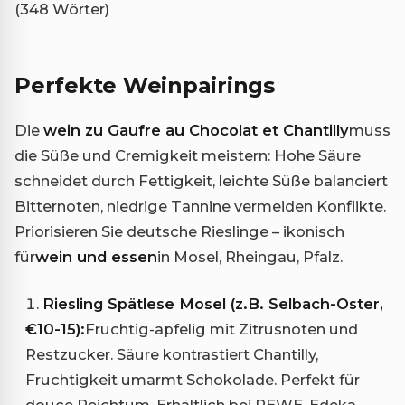
(348 Wörter)
Perfekte Weinpairings
Die
wein zu Gaufre au Chocolat et Chantilly
muss
die Süße und Cremigkeit meistern: Hohe Säure
schneidet durch Fettigkeit, leichte Süße balanciert
Bitternoten, niedrige Tannine vermeiden Konflikte.
Priorisieren Sie deutsche Rieslinge – ikonisch
für
wein und essen
in Mosel, Rheingau, Pfalz.
Riesling Spätlese Mosel (z.B. Selbach-Oster,
€10-15):
Fruchtig-apfelig mit Zitrusnoten und
Restzucker. Säure kontrastiert Chantilly,
Fruchtigkeit umarmt Schokolade. Perfekt für
douce Reichtum. Erhältlich bei REWE, Edeka,