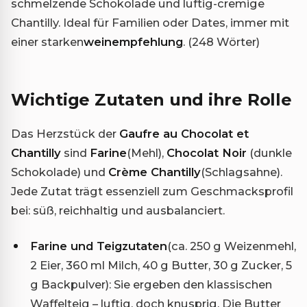
schmelzende Schokolade und luftig-cremige
Chantilly. Ideal für Familien oder Dates, immer mit
einer starken
weinempfehlung
. (248 Wörter)
Wichtige Zutaten und ihre Rolle
Das Herzstück der
Gaufre au Chocolat et
Chantilly
sind
Farine
(Mehl),
Chocolat Noir
(dunkle
Schokolade) und
Crème Chantilly
(Schlagsahne).
Jede Zutat trägt essenziell zum Geschmacksprofil
bei: süß, reichhaltig und ausbalanciert.
Farine und Teigzutaten
(ca. 250 g Weizenmehl,
2 Eier, 360 ml Milch, 40 g Butter, 30 g Zucker, 5
g Backpulver): Sie ergeben den klassischen
Waffelteig – luftig, doch knusprig. Die Butter