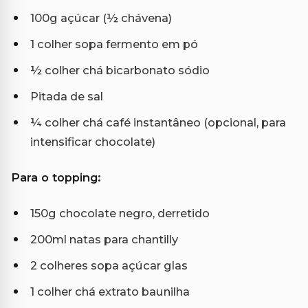
100g açúcar (½ chávena)
1 colher sopa fermento em pó
½ colher chá bicarbonato sódio
Pitada de sal
¼ colher chá café instantâneo (opcional, para
intensificar chocolate)
Para o topping:
150g chocolate negro, derretido
200ml natas para chantilly
2 colheres sopa açúcar glas
1 colher chá extrato baunilha