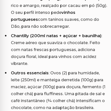
rico e amargo, realçado por cacau em pó (50g).
O seu perfil intenso pede
vinhos
portugueses
com taninos suaves, como do
Dão, para não sobrecarregar.
Chantilly (200ml natas + açúcar + baunilha)
:
Creme aéreo que suaviza o chocolate. Feito
com natas frescas portuguesas, adiciona
doçura floral, ideal para vinhos com acidez
vibrante.
Outros essenciais
: Ovos (2) para humidade,
leite (250ml) e manteiga derretida (100g) para
maciez, açúcar (100g) para doçura, fermento (1
colher chá) para fluffiness. Uma pitada de sal e
café instantâneo (¼ colher chá) intensificam o
chocolate, como na adaptação brasileira.