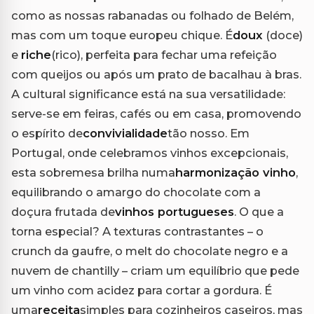
como as nossas rabanadas ou folhado de Belém,
mas com um toque europeu chique. É
doux
(doce)
e
riche
(rico), perfeita para fechar uma refeição
com queijos ou após um prato de bacalhau à bras.
A cultural significance está na sua versatilidade:
serve-se em feiras, cafés ou em casa, promovendo
o espírito de
convivialidade
tão nosso. Em
Portugal, onde celebramos vinhos excepcionais,
esta sobremesa brilha numa
harmonização vinho
,
equilibrando o amargo do chocolate com a
doçura frutada de
vinhos portugueses
. O que a
torna especial? A texturas contrastantes – o
crunch da gaufre, o melt do chocolate negro e a
nuvem de chantilly – criam um equilíbrio que pede
um vinho com acidez para cortar a gordura. É
uma
receita
simples para cozinheiros caseiros, mas