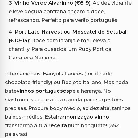
Vinho Verde Alvarinho (€6-9)
: Acidez vibrante
e leve doçura contrabalançam o doce,
refrescando. Perfeito para verão português.
Port Late Harvest ou Moscatel de Setúbal
(€10-15)
: Doce com laranja e mel, eleva o
chantilly. Para ousados, um Ruby Port da
Garrafeira Nacional.
Internacionais: Banyuls francês (fortificado,
chocolate-friendly) ou Recioto italiano. Mas nada
bate
vinhos portugueses
pela herança. No
Gastrona, scanne a tua garrafa para sugestões
precisas. Procura body médio, acidez alta, taninos
baixos-médios. Esta
harmonização vinho
transforma a tua
receita
num banquete! (352
palavras)