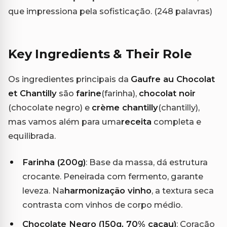
que impressiona pela sofisticação. (248 palavras)
Key Ingredients & Their Role
Os ingredientes principais da
Gaufre au Chocolat
et Chantilly
são
farine
(farinha),
chocolat noir
(chocolate negro) e
crème chantilly
(chantilly),
mas vamos além para uma
receita
completa e
equilibrada.
Farinha (200g)
: Base da massa, dá estrutura
crocante. Peneirada com fermento, garante
leveza. Na
harmonização vinho
, a textura seca
contrasta com vinhos de corpo médio.
Chocolate Negro (150g, 70% cacau)
: Coração