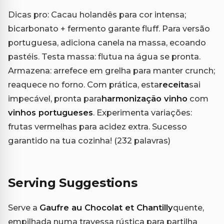
Dicas pro: Cacau holandês para cor intensa;
bicarbonato + fermento garante fluff. Para versão
portuguesa, adiciona canela na massa, ecoando
pastéis. Testa massa: flutua na água se pronta.
Armazena: arrefece em grelha para manter crunch;
reaquece no forno. Com prática, esta
receita
sai
impecável, pronta para
harmonização vinho
com
vinhos portugueses
. Experimenta variações:
frutas vermelhas para acidez extra. Sucesso
garantido na tua cozinha! (232 palavras)
Serving Suggestions
Serve a
Gaufre au Chocolat et Chantilly
quente,
empilhada numa travessa rústica para partilha