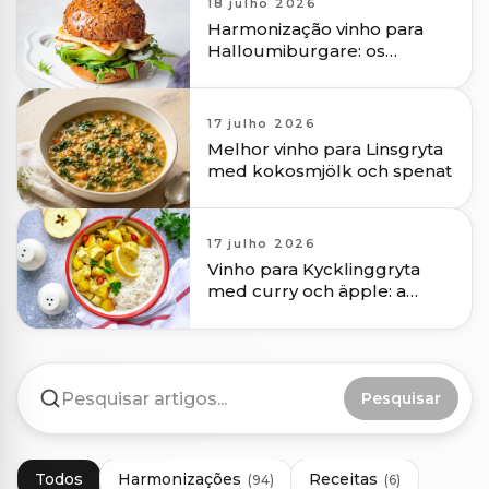
18 julho 2026
Harmonização vinho para
Halloumiburgare: os
melhores vinhos
17 julho 2026
Melhor vinho para Linsgryta
med kokosmjölk och spenat
17 julho 2026
Vinho para Kycklinggryta
med curry och äpple: a
melhor harmonização vinho
Pesquisar
Todos
Harmonizações
Receitas
(
94
)
(
6
)