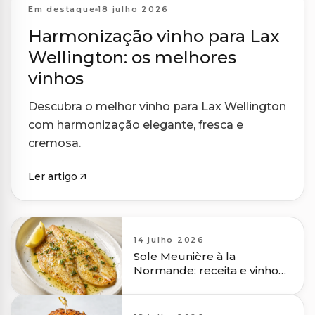
Harmonizações
Em destaque
18 julho 2026
Harmonização vinho para Lax
Wellington: os melhores
vinhos
Descubra o melhor vinho para Lax Wellington
com harmonização elegante, fresca e
cremosa.
Ler artigo
14 julho 2026
Sole Meunière à la
Normande: receita e vinho
para harmonizar