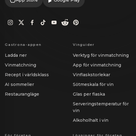
App Store
Google Play
Gastrona-appen
Vinguider
Ladda ner
Verktyg för vinmatchning
Vinmatchning
App för vinmatchning
Recept i världsklass
Vinflaskstorlekar
AI sommelier
Sötmeskala för vin
Restaurangläge
Glas per flaska
Serveringstemperatur för
vin
Alkoholhalt i vin
För företag
Lösningar för företag