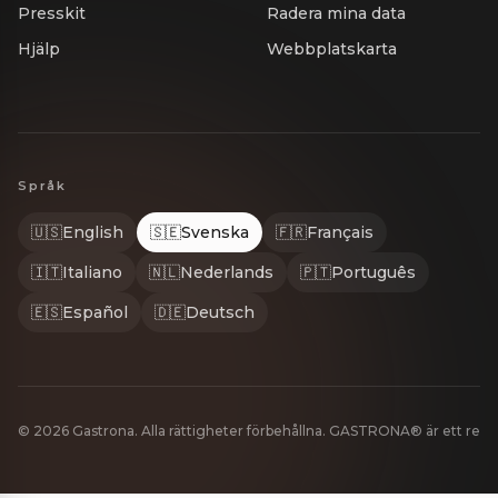
Presskit
Radera mina data
Hjälp
Webbplatskarta
Språk
🇺🇸
English
🇸🇪
Svenska
🇫🇷
Français
🇮🇹
Italiano
🇳🇱
Nederlands
🇵🇹
Português
🇪🇸
Español
🇩🇪
Deutsch
© 2026 Gastrona. Alla rättigheter förbehållna. GASTRONA® är ett re