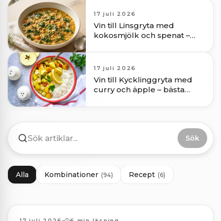
17 juli 2026
Vin till Linsgryta med
kokosmjölk och spenat –
bästa vinmatchning
17 juli 2026
Vin till Kycklinggryta med
curry och äpple – bästa
vinmatchning
Sök
Alla
Kombinationer
Recept
(
94
)
(
6
)
Kombinationer
17 juli 2026
6 min läsning