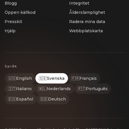
Blogg
Integritet
Öppen källkod
Ålderslämplighet
Presskit
Radera mina data
Hjälp
Webbplatskarta
Språk
🇺🇸
English
🇸🇪
Svenska
🇫🇷
Français
🇮🇹
Italiano
🇳🇱
Nederlands
🇵🇹
Português
🇪🇸
Español
🇩🇪
Deutsch