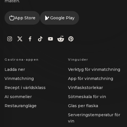
maten.
App Store
Google Play
Gastrona-appen
Vinguider
Ladda ner
Verktyg för vinmatchning
Vinmatchning
App för vinmatchning
Recept i världsklass
Vinflaskstorlekar
AI sommelier
Sötmeskala för vin
Restaurangläge
Glas per flaska
Serveringstemperatur för
vin