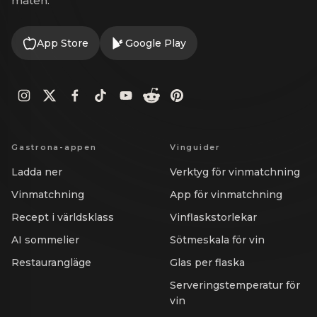
maten.
App Store
Google Play
Gastrona-appen
Vinguider
Ladda ner
Verktyg för vinmatchning
Vinmatchning
App för vinmatchning
Recept i världsklass
Vinflaskstorlekar
AI sommelier
Sötmeskala för vin
Restaurangläge
Glas per flaska
Serveringstemperatur för
vin