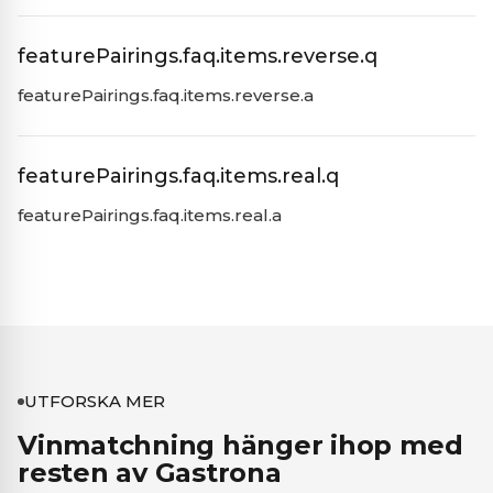
featurePairings.faq.items.reverse.q
featurePairings.faq.items.reverse.a
featurePairings.faq.items.real.q
featurePairings.faq.items.real.a
UTFORSKA MER
Vinmatchning hänger ihop med
resten av Gastrona