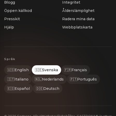
Blogg
Integritet
Öppen källkod
Ålderslämplighet
Presskit
Radera mina data
Hjälp
Webbplatskarta
Språk
🇺🇸
English
🇸🇪
Svenska
🇫🇷
Français
🇮🇹
Italiano
🇳🇱
Nederlands
🇵🇹
Português
🇪🇸
Español
🇩🇪
Deutsch