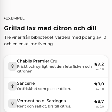
EXEMPEL
Grillad lax med citron och dill
Tre viner från biblioteket, vardera med poäng av 10
och en enkel motivering.
Chablis Premier Cru
9,2
Friskt och syrligt mot den feta fisken och
av 10
citronen.
Sancerre
9,0
Örtfriskhet som passar dillen.
av 10
Vermentino di Sardegna
8,7
Rent och saltigt, bra till citrus.
av 10