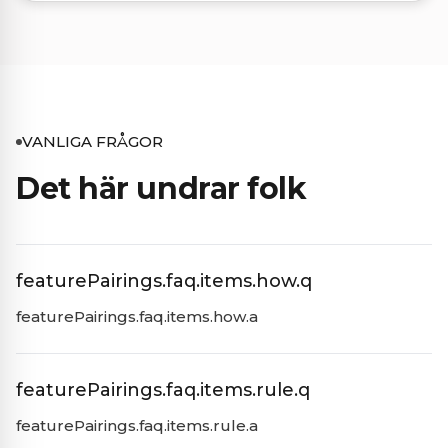
VANLIGA FRÅGOR
Det här undrar folk
featurePairings.faq.items.how.q
featurePairings.faq.items.how.a
featurePairings.faq.items.rule.q
featurePairings.faq.items.rule.a