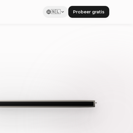
🇳🇱
Probeer gratis