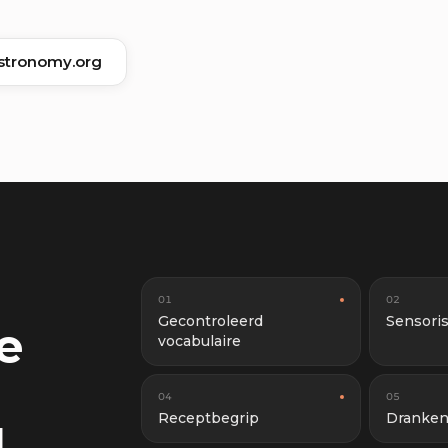
stronomy.org
01
02
Gecontroleerd
Sensoris
e
vocabulaire
04
05
Receptbegrip
Dranken
I