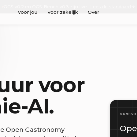
OGS v0.2 en OGS-Bench v0.3 zijn live.
Lees de standaard
Voor jou
Voor zakelijk
Over
tuur voor
e-AI.
openga
Ope
n de Open Gastronomy