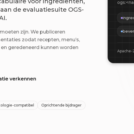
abulaire voor ingrediënten,
ogs:<na
 aan de evaluatiesuite OGS-
AI.
ingre
beve
 moeten zijn. We publiceren
entaties zodat recepten, menu’s,
ld en geredeneerd kunnen worden
Apache-
tie verkennen
ologie-compatibel
Oprichtende bijdrager