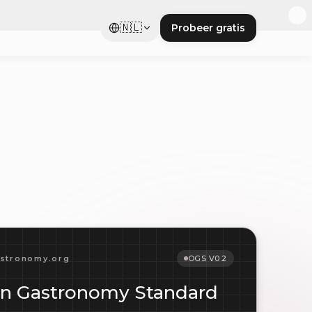
🇳🇱
Probeer gratis
stronomy.org
OGS V0.2
n Gastronomy Standard