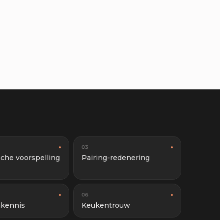
03
che voorspelling
Pairing-redenering
06
kennis
Keukentrouw