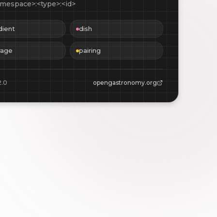
mespace>:<type>:<id>
dient
dish
rage
pairing
2.0
opengastronomy.org