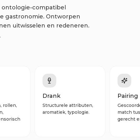
n ontologie-compatibel
de gastronomie. Ontworpen
en uitwisselen en redeneren.
>
Drank
Pairing
rollen,
Structurele attributen,
Gescoorde
n,
aromatiek, typologie.
match tu
ensorisch
gerecht e