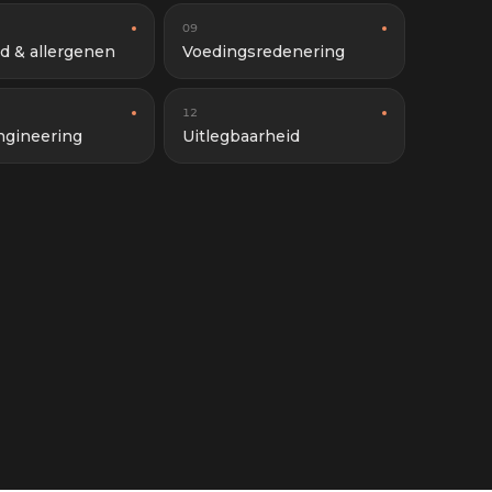
09
id & allergenen
Voedingsredenering
12
gineering
Uitlegbaarheid