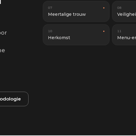
07
08
Meertalige trouw
Veilighe
10
11
oor
Herkomst
Menu-en
he
odologie