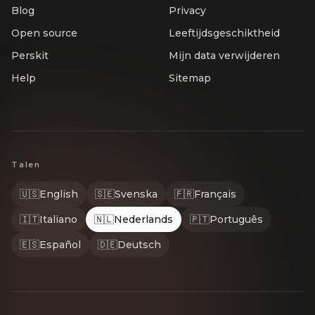
Blog
Privacy
Open source
Leeftijdsgeschiktheid
Perskit
Mijn data verwijderen
Help
Sitemap
Talen
🇺🇸
English
🇸🇪
Svenska
🇫🇷
Français
🇮🇹
Italiano
🇳🇱
Nederlands
🇵🇹
Português
🇪🇸
Español
🇩🇪
Deutsch