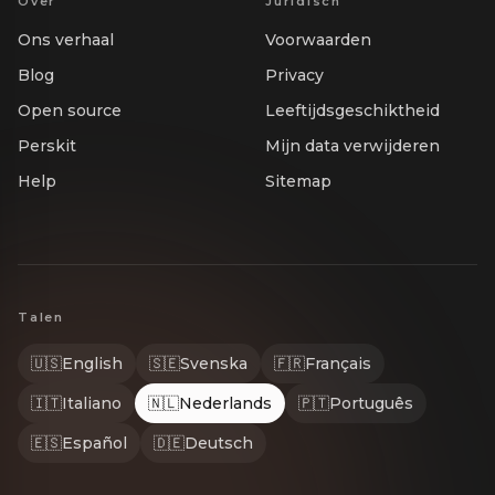
Over
Juridisch
Ons verhaal
Voorwaarden
Blog
Privacy
Open source
Leeftijdsgeschiktheid
Perskit
Mijn data verwijderen
Help
Sitemap
Talen
🇺🇸
English
🇸🇪
Svenska
🇫🇷
Français
🇮🇹
Italiano
🇳🇱
Nederlands
🇵🇹
Português
🇪🇸
Español
🇩🇪
Deutsch