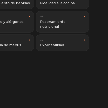
iento de bebidas
Fidelidad a la cocina
09
d y alérgenos
Razonamiento
nutricional
12
ría de menús
Explicabilidad