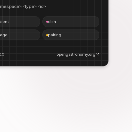
mespace>:<type>:<id>
dient
dish
rage
pairing
2.0
opengastronomy.org