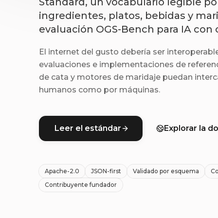
Standard, un vocabulario legible p
ingredientes, platos, bebidas y mari
evaluación OGS-Bench para IA con
El internet del gusto debería ser interoperab
evaluaciones e implementaciones de referenc
de cata y motores de maridaje puedan interc
humanos como por máquinas.
Leer el estándar
Explorar la 
Apache-2.0
JSON-first
Validado por esquema
Co
Contribuyente fundador