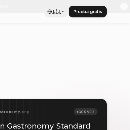
ar
🇪🇸
Prueba gratis
stronomy.org
OGS V0.2
n Gastronomy Standard