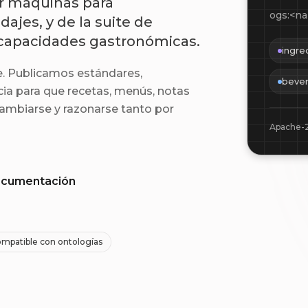
or máquinas para
ogs:<na
dajes, y de la suite de
 capacidades gastronómicas.
ingre
le. Publicamos estándares,
beve
ia para que recetas, menús, notas
ambiarse y razonarse tanto por
Apache-
documentación
mpatible con ontologías