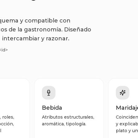
esquema y compatible con
os de la gastronomía. Diseñado
intercambiar y razonar.
<id>
Bebida
Maridaj
roles,
Atributos estructurales,
Coinciden
cción,
aromática, tipología.
y explica
l
plato y u