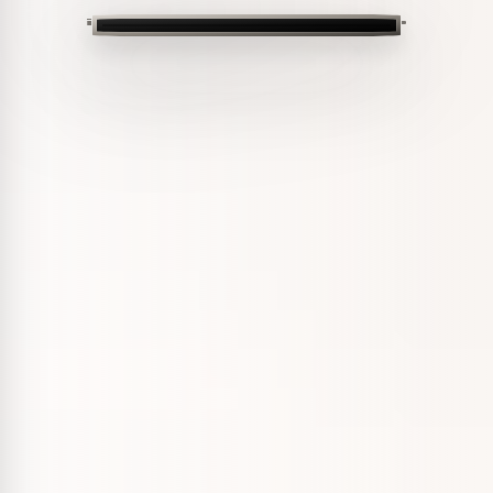
GASTRONA
Haz de cada cena
algo inolvidable.