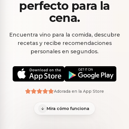
perfecto para la
cena.
Encuentra vino para la comida, descubre
recetas y recibe recomendaciones
personales en segundos.
Raciones de Queso
Manchego E Idiazábal
Croquetas de Jamón
Lubina al horno
Con Membrillo Y
Ibérico
Nueces
8.7
9.0
8.5
Excelente coincidencia
Coincidencia excepcional
Excelente coincidencia
MARIDADO CON
MARIDADO CON
MARIDADO CON
Adorada en la App Store
AS LAXAS
MIRA ME
YLLERA
Laxas Albarino
Cava Rosé Brut
5.5 Rosé Frizzante
Mira cómo funciona
Comenzar
Comenzar
Comenzar