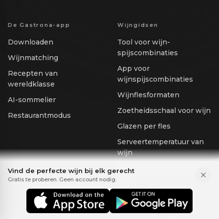
De Gastrona-app
Wijngidsen
Downloaden
Tool voor wijn-
spijscombinaties
Wijnmatching
App voor
Recepten van
wijnspijscombinaties
wereldklasse
Wijnflesformaten
AI-sommelier
Zoetheidsschaal voor wijn
Restaurantmodus
Glazen per fles
Serveertemperatuur van
wijn
Alcoholpercentage van
Vind de perfecte wijn bij elk gerecht
wijn
Gratis te proberen. Geen account nodig.
Voor bedrijven
Zakelijke oplossingen