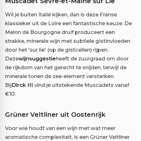
Muscadet Sèvre-et-Maine sur Lie
Wil je buiten Italië kijken, dan is deze Franse
klassieker uit de Loire een fantastische keuze. De
Melon de Bourgogne druif produceert een
strakke, minerale wijn met subtiele gistinvloeden
door het 'sur lie' (op de gistcellen) rijpen.
Deze
wijnsuggestie
heeft de zuurgraad om door
de rijkdom van het gerecht te snijden, terwijl de
minerale tonen de zee-element versterken.
Bij
Dirck III
vind je uitstekende Muscadets vanaf
€10.
Grüner Veltliner uit Oostenrijk
Voor wie houdt van een wijn met wat meer
aromatische complexiteit, is een Grüner Veltliner