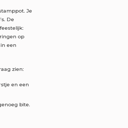
 stamppot. Je
’s. De
estelijk:
eringen op
 in een
aag zien:
stje en een
genoeg bite.