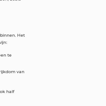
 binnen. Het
ijn:
en te
 rijkdom van
ok half