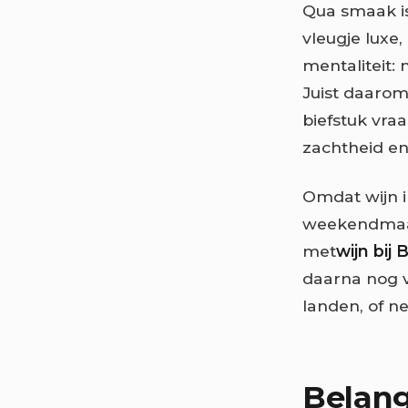
Qua smaak is
vleugje luxe
mentaliteit: 
Juist daarom 
biefstuk vraa
zachtheid en
Omdat wijn 
weekendmaalt
met
wijn bij
daarna nog v
landen, of ne
Belang