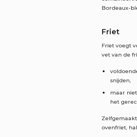
Bordeaux-ble
Friet
Friet voegt 
vet van de fr
voldoen
snijden,
maar niet
het gerec
Zelfgemaakte 
ovenfriet, ha