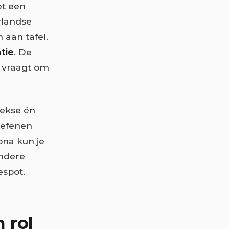
et een
rlandse
 aan tafel.
tie
. De
st vraagt om
eekse én
oefenen
ona kun je
andere
espot.
 rol