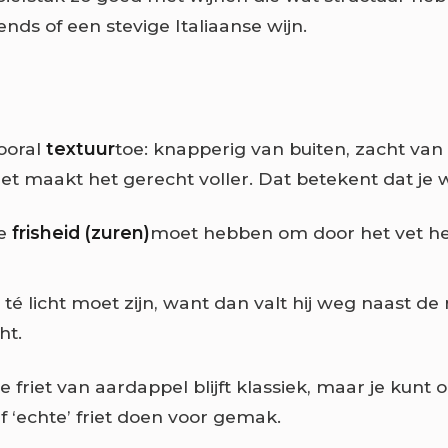
nds of een stevige Italiaanse wijn.
vooral
textuur
toe: knapperig van buiten, zacht van
iet maakt het gerecht voller. Dat betekent dat je w
de
frisheid (zuren)
moet hebben om door het vet he
 té licht moet zijn, want dan valt hij weg naast de
ht.
friet van aardappel blijft klassiek, maar je kunt o
lf ‘echte’ friet doen voor gemak.