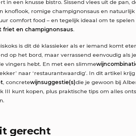
t in een knusse bistro. Sissend vlees uit de pan, 
n knoflook, romige champignonsaus en natuurlijk
 puur comfort food – en tegelijk ideaal om te spele
t friet en champignonsaus
.
iskoks is dit dé klassieker als er iemand komt ete
d op het bord, maar verrassend eenvoudig als je
e vingers hebt. En met een slimme
wijncombinati
ekker’ naar ‘restaurantwaardig’. In dit artikel krijg
t
, concrete
wijnsuggestie(s)
die je gewoon bij Alber
ck III kunt kopen, plus praktische tips om alles o
n.
it gerecht