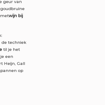
de geur van
 goudbruine
n met
wijn bij
n:
 de techniek
e
til je het
 je een
t Heijn, Gall
ntspannen op