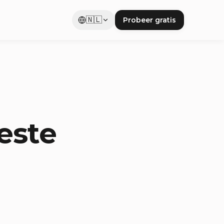
🇳🇱
Probeer gratis
este