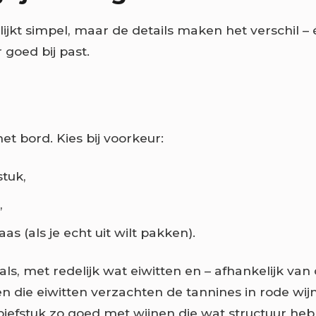
lijkt simpel, maar de details maken het verschil –
 goed bij past.
et bord. Kies bij voorkeur:
stuk,
,
as (als je echt uit wilt pakken).
als, met redelijk wat eiwitten en – afhankelijk van 
 en die eiwitten verzachten de tannines in rode wi
iefstuk zo goed met wijnen die wat structuur heb