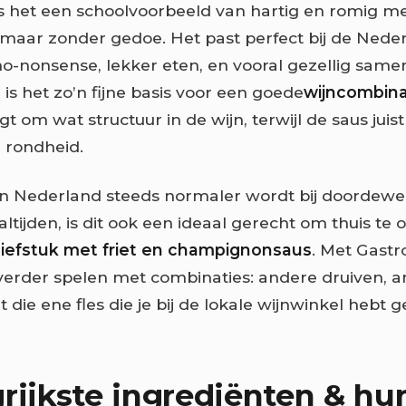
 het een schoolvoorbeeld van hartig en romig m
, maar zonder gedoe. Het past perfect bij de Nede
no-nonsense, lekker eten, en vooral gezellig samen
is het zo’n fijne basis voor een goede
wijncombina
gt om wat structuur in de wijn, terwijl de saus jui
 rondheid.
in Nederland steeds normaler wordt bij doordew
ijden, is dit ook een ideaal gerecht om thuis te 
 Biefstuk met friet en champignonsaus
. Met Gastr
erder spelen met combinaties: andere druiven, 
t die ene fles die je bij de lokale wijnwinkel hebt g
rijkste ingrediënten & hun