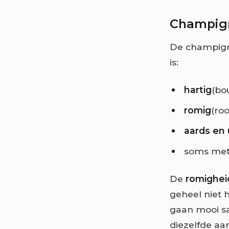
Champig
De champign
is:
hartig
(bo
romig
(ro
aards en 
soms met 
De
romighei
geheel niet 
gaan mooi sa
diezelfde aar