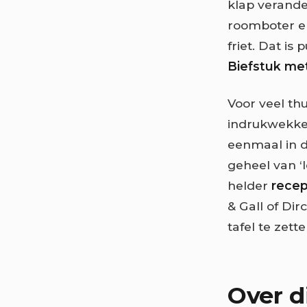
klap verander
roomboter e
friet. Dat is
Biefstuk me
Voor veel thu
indrukwekken
eenmaal in d
geheel van ‘l
helder
recep
& Gall of Dir
tafel te zette
Over d