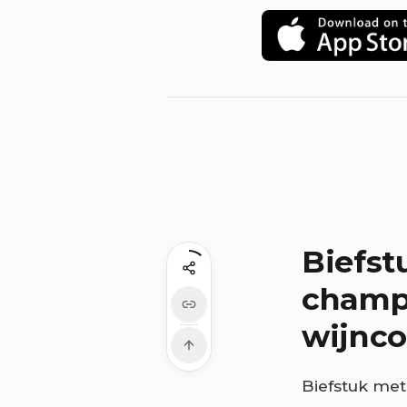
Biefst
champ
wijnc
Biefstuk met 