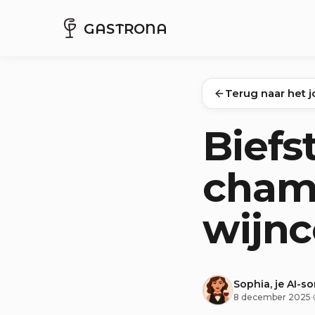
GASTRONA
Terug naar het j
Biefs
cham
wijn
Sophia, je AI-s
8 december 2025
·