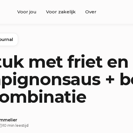
Voor jou
Voor zakelijk
Over
ournal
tuk met friet en
pignonsaus + b
combinatie
ommelier
10 min leestijd