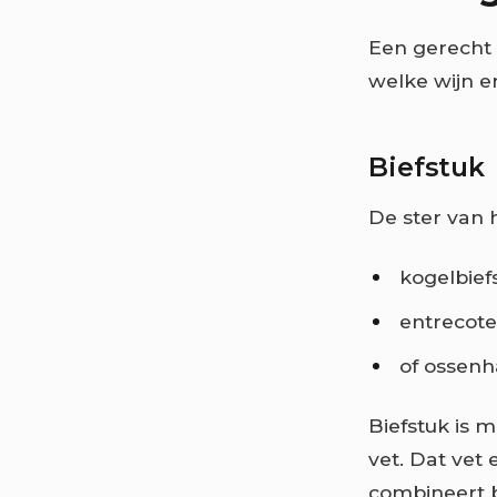
Een gerecht 
welke wijn er
Biefstuk
De ster van h
kogelbief
entrecote
of ossenha
Biefstuk is m
vet. Dat vet
combineert b