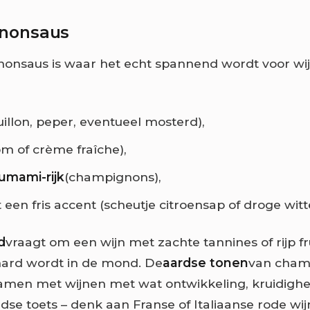
nonsaus
onsaus is waar het echt spannend wordt voor wi
uillon, peper, eventueel mosterd),
om of crème fraîche),
umami-rijk
(champignons),
een fris accent (scheutje citroensap of droge witte
d
vraagt om een wijn met zachte tannines of rijp fr
hard wordt in de mond. De
aardse tonen
van cham
men met wijnen met wat ontwikkeling, kruidighe
dse toets – denk aan Franse of Italiaanse rode wij