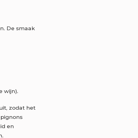
jn. De smaak
 wijn).
uit, zodat het
pignons
id en
n.