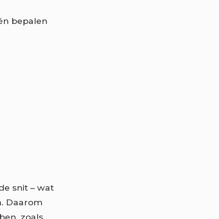
 én bepalen
de snit – wat
jn. Daarom
ben, zoals