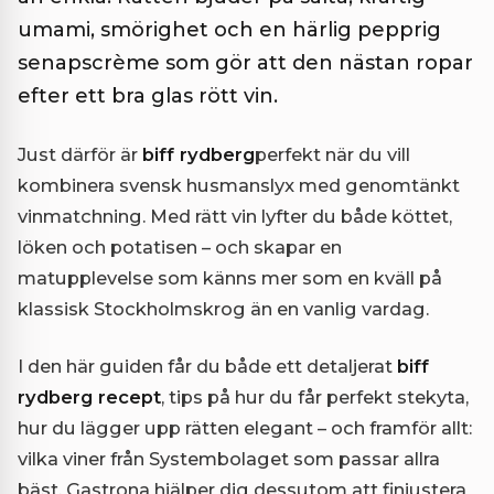
umami, smörighet och en härlig pepprig
senapscrème som gör att den nästan ropar
efter ett bra glas rött vin.
Just därför är
biff rydberg
perfekt när du vill
kombinera svensk husmanslyx med genomtänkt
vinmatchning. Med rätt vin lyfter du både köttet,
löken och potatisen – och skapar en
matupplevelse som känns mer som en kväll på
klassisk Stockholmskrog än en vanlig vardag.
I den här guiden får du både ett detaljerat
biff
rydberg recept
, tips på hur du får perfekt stekyta,
hur du lägger upp rätten elegant – och framför allt:
vilka viner från Systembolaget som passar allra
bäst. Gastrona hjälper dig dessutom att finjustera