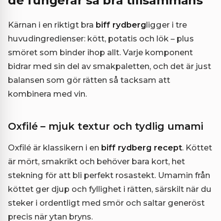
de fungerar så bra tillsammans
Kärnan i en riktigt bra
biff rydberg
ligger i tre
huvudingredienser: kött, potatis och lök – plus
smöret som binder ihop allt. Varje komponent
bidrar med sin del av smakpaletten, och det är just
balansen som gör rätten så tacksam att
kombinera med vin.
Oxfilé – mjuk textur och tydlig umami
Oxfilé är klassikern i en
biff rydberg recept
. Köttet
är mört, smakrikt och behöver bara kort, het
stekning för att bli perfekt rosastekt. Umamin från
köttet ger djup och fyllighet i rätten, särskilt när du
steker i ordentligt med smör och saltar generöst
precis när ytan bryns.