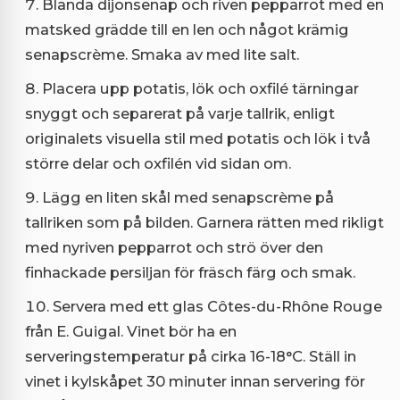
Blanda dijonsenap och riven pepparrot med en
matsked grädde till en len och något krämig
senapscrème. Smaka av med lite salt.
Placera upp potatis, lök och oxfilé tärningar
snyggt och separerat på varje tallrik, enligt
originalets visuella stil med potatis och lök i två
större delar och oxfilén vid sidan om.
Lägg en liten skål med senapscrème på
tallriken som på bilden. Garnera rätten med rikligt
med nyriven pepparrot och strö över den
finhackade persiljan för fräsch färg och smak.
Servera med ett glas Côtes-du-Rhône Rouge
från E. Guigal. Vinet bör ha en
serveringstemperatur på cirka 16-18°C. Ställ in
vinet i kylskåpet 30 minuter innan servering för