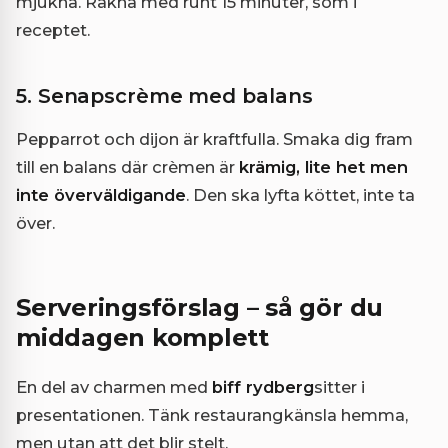
mjukna. Räkna med runt 15 minuter, som i
receptet.
5. Senapscrème med balans
Pepparrot och dijon är kraftfulla. Smaka dig fram
till en balans där crèmen är
krämig, lite het men
inte överväldigande
. Den ska lyfta köttet, inte ta
över.
Serveringsförslag – så gör du
middagen komplett
En del av charmen med
biff rydberg
sitter i
presentationen. Tänk restaurangkänsla hemma,
men utan att det blir stelt.