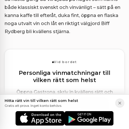
både klassiskt svenskt och vinvänligt – sätt på en
kanna kaffe till efteråt, duka fint, öppna en flaska
noga utvalt vin och låt en riktigt välgjord Biff
Rydberg bli kvällens stjärna.
Vid bordet
Personliga vinmatchningar till
vilken rätt som helst
Öppna Gastrona, skriv in kvällens rätt och
se vilka viner som passar, tillsammans
Hitta rätt vin till vilken rätt som helst
Gratis att prova. Inget konto behövs.
med motiveringen bakom varje förslag.