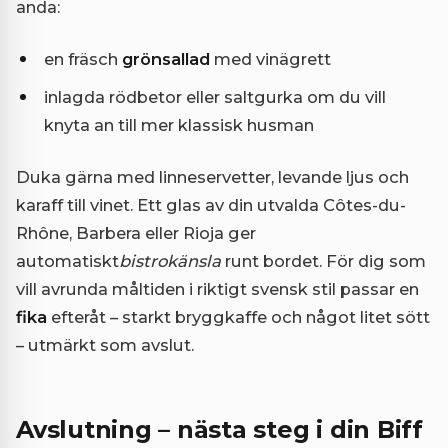
anda:
en fräsch
grönsallad
med vinägrett
inlagda rödbetor eller saltgurka om du vill
knyta an till mer klassisk husman
Duka gärna med linneservetter, levande ljus och
karaff till vinet. Ett glas av din utvalda Côtes-du-
Rhône, Barbera eller Rioja ger
automatiskt
bistrokänsla
runt bordet. För dig som
vill avrunda måltiden i riktigt svensk stil passar en
fika
efteråt – starkt bryggkaffe och något litet sött
– utmärkt som avslut.
Avslutning – nästa steg i din Biff