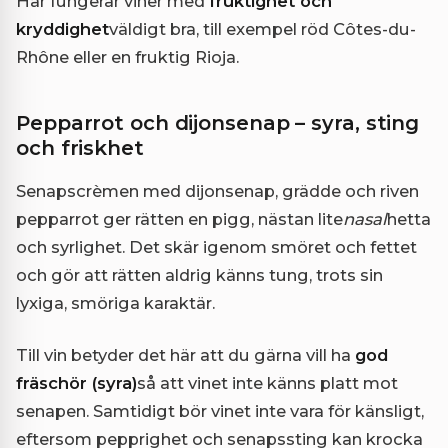
Här fungerar viner med
fruktighet och
kryddighet
väldigt bra, till exempel röd Côtes-du-
Rhône eller en fruktig Rioja.
Pepparrot och dijonsenap – syra, sting
och friskhet
Senapscrèmen med dijonsenap, grädde och riven
pepparrot ger rätten en pigg, nästan lite
nasal
hetta
och syrlighet. Det skär igenom smöret och fettet
och gör att rätten aldrig känns tung, trots sin
lyxiga, smöriga karaktär.
Till vin betyder det här att du gärna vill ha
god
fräschör (syra)
så att vinet inte känns platt mot
senapen. Samtidigt bör vinet inte vara för känsligt,
eftersom pepprighet och senapssting kan krocka