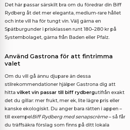
Det här passar särskilt bra om du föredrar din Biff
Rydberg åt det mer eleganta, medium-rare hållet
och inte vill ha för tungt vin. Välj gärna en
Spätburgunder i prisklassen runt 180–280 kr på
Systembolaget, gärna från Baden eller Pfalz.
Använd Gastrona för att fintrimma
valet
Om du vill gå ännu djupare än dessa
stilrekommendationer hjälper Gastrona dig att
hitta
vilket vin passar till biff rydberg
utifrån exakt
det du gillar: mer frukt, mer ek, lite lägre pris eller
kanske ekologiskt. Du anger bara rätten i appen –
till exempel
Biff Rydberg med senapscrème
– så får
du träffsäkra förslag som finns på ditt lokala