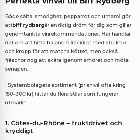
Perfekta vinval till Biff Rydberg
Både sälta, smörighet, pepparrot och umami gör
att
biff rydberg
är en riktig dröm för dig som gillar
genomtänkta vinrekommendationer. Här handlar
det om att hitta balans: tillräckligt med struktur
och kropp för att matcha köttet, men också
fräschör nog att skära igenom smöret och möta
senapen.
I Systembolagets sortiment (prisnivå ofta kring
150–300 kr) hittar du flera stilar som fungerar
utmärkt.
1. Côtes-du-Rhône – fruktdrivet och
kryddigt