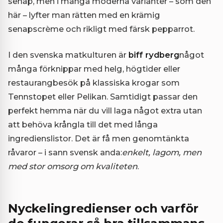
senap, men i många moderna varianter – som den
här – lyfter man rätten med en krämig
senapscrème och rikligt med färsk pepparrot.
I den svenska matkulturen är
biff rydberg
något
många förknippar med helg, högtider eller
restaurangbesök på klassiska krogar som
Tennstopet eller Pelikan. Samtidigt passar den
perfekt hemma när du vill laga något extra utan
att behöva krångla till det med långa
ingredienslistor. Det är få men genomtänkta
råvaror – i sann svensk anda:
enkelt, lagom, men
med stor omsorg om kvaliteten
.
Nyckelingredienser och varför