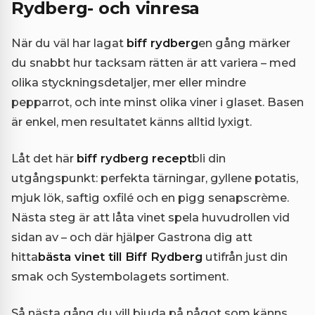
Rydberg- och vinresa
När du väl har lagat
biff rydberg
en gång märker
du snabbt hur tacksam rätten är att variera – med
olika styckningsdetaljer, mer eller mindre
pepparrot, och inte minst olika viner i glaset. Basen
är enkel, men resultatet känns alltid lyxigt.
Låt det här
biff rydberg recept
bli din
utgångspunkt: perfekta tärningar, gyllene potatis,
mjuk lök, saftig oxfilé och en pigg senapscrème.
Nästa steg är att låta vinet spela huvudrollen vid
sidan av – och där hjälper Gastrona dig att
hitta
bästa vinet till Biff Rydberg
utifrån just din
smak och Systembolagets sortiment.
Så nästa gång du vill bjuda på något som känns