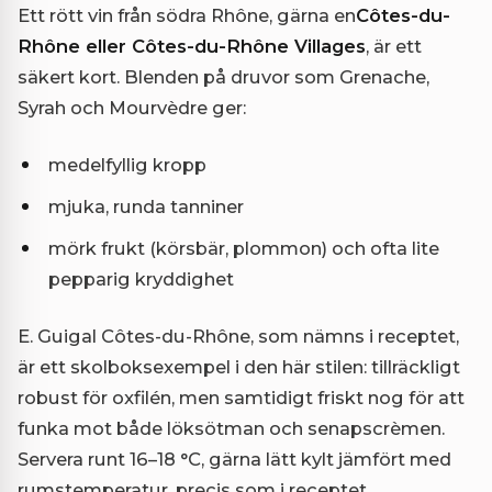
Ett rött vin från södra Rhône, gärna en
Côtes-du-
Rhône eller Côtes-du-Rhône Villages
, är ett
säkert kort. Blenden på druvor som Grenache,
Syrah och Mourvèdre ger:
medelfyllig kropp
mjuka, runda tanniner
mörk frukt (körsbär, plommon) och ofta lite
pepparig kryddighet
E. Guigal Côtes-du-Rhône, som nämns i receptet,
är ett skolboksexempel i den här stilen: tillräckligt
robust för oxfilén, men samtidigt friskt nog för att
funka mot både löksötman och senapscrèmen.
Servera runt 16–18 °C, gärna lätt kylt jämfört med
rumstemperatur, precis som i receptet.