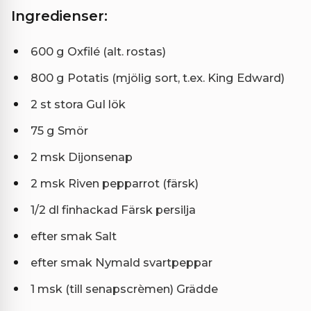
Ingredienser:
600 g Oxfilé (alt. rostas)
800 g Potatis (mjölig sort, t.ex. King Edward)
2 st stora Gul lök
75 g Smör
2 msk Dijonsenap
2 msk Riven pepparrot (färsk)
1/2 dl finhackad Färsk persilja
efter smak Salt
efter smak Nymald svartpeppar
1 msk (till senapscrèmen) Grädde