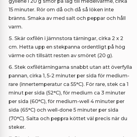
gyllene i 20 g smör på låg till medelvärme, cirka
15 minuter. Rör om då och då så löken inte
bränns. Smaka av med salt och peppar och håll
varm.
Skär oxfilén i jämnstora tärningar, cirka 2 x 2
cm. Hetta upp en stekpanna ordentligt på hög
värme och tillsätt resten av smöret (20 g).
Stek oxfilétärningarna snabbt utan att överfylla
pannan, cirka 1, 5-2 minuter per sida för medium-
rare (innertemperatur ca 55°C). För rare, stek ca 1
minut per sida (52°C), för medium ca 3 minuter
per sida (60°C), för medium-well 4 minuter per
sida (65°C) och well-done 5 minuter per sida
(70°C). Salta och peppra köttet väl precis när du
steker.