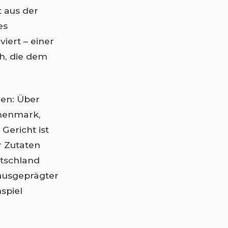
 aus der
es
iert – einer
ch, die dem
en: Über
chenmark,
Gericht ist
er Zutaten
tschland
ausgeprägter
spiel