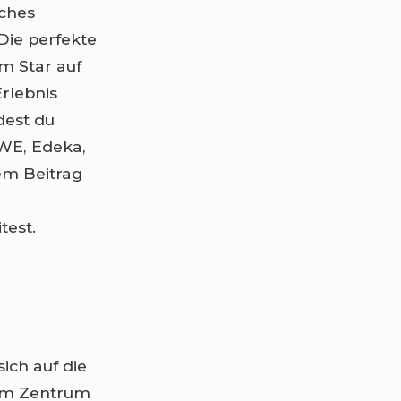
sches
 Die perfekte
m Star auf
rlebnis
dest du
EWE, Edeka,
em Beitrag
test.
ich auf die
 im Zentrum