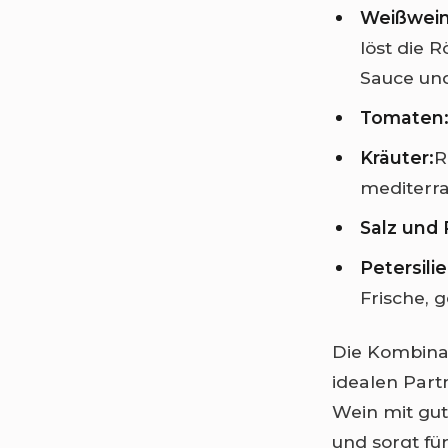
Weißwein
löst die 
Sauce und
Tomaten
Kräuter:
R
mediterra
Salz und 
Petersilie
Frische, 
Die Kombina
idealen Part
Wein mit gut
und sorgt fü