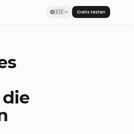
🇩🇪
Gratis testen
es
 die
n