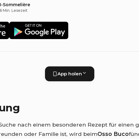
KI-Sommelière
6 Min. Lesezeit
App holen
tung
 Suche nach einem besonderen Rezept für einen g
eunden oder Familie ist, wird beim
Osso Buco
fün