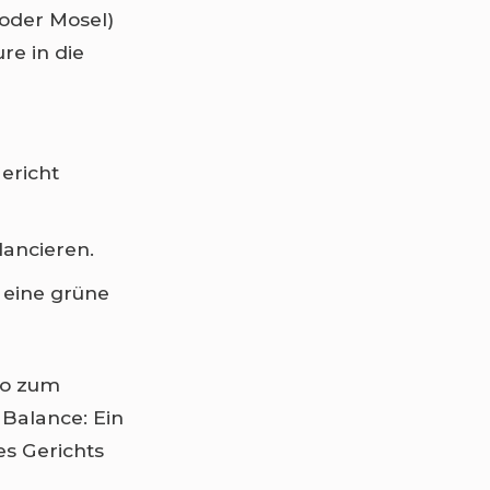
oder Mosel)
re in die
ericht
ancieren.
 eine grüne
co zum
 Balance: Ein
es Gerichts