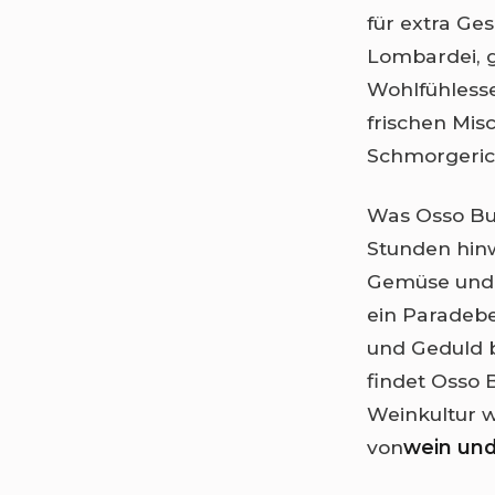
für extra Ge
Lombardei, g
Wohlfühlesse
frischen Mis
Schmorgerich
Was Osso Bu
Stunden hin
Gemüse und K
ein Paradebei
und Geduld 
findet Osso
Weinkultur w
von
wein un