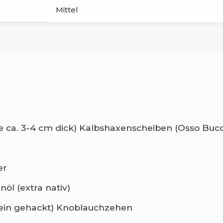
Mittel
je ca. 3-4 cm dick) Kalbshaxenscheiben (Osso Buc
l
er
nöl (extra nativ)
fein gehackt) Knoblauchzehen