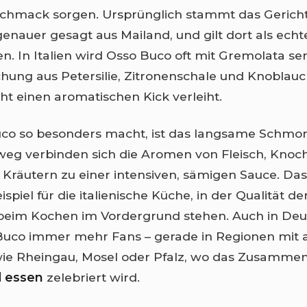
schmack sorgen. Ursprünglich stammt das Gericht
enauer gesagt aus Mailand, und gilt dort als echt
n. In Italien wird Osso Buco oft mit Gremolata serv
chung aus Petersilie, Zitronenschale und Knoblau
t einen aromatischen Kick verleiht.
co so besonders macht, ist das langsame Schmor
weg verbinden sich die Aromen von Fleisch, Kno
räutern zu einer intensiven, sämigen Sauce. Das 
spiel für die italienische Küche, in der Qualität d
beim Kochen im Vordergrund stehen. Auch in Deu
 Buco immer mehr Fans – gerade in Regionen mit 
ie Rheingau, Mosel oder Pfalz, wo das Zusammen
d essen
zelebriert wird.