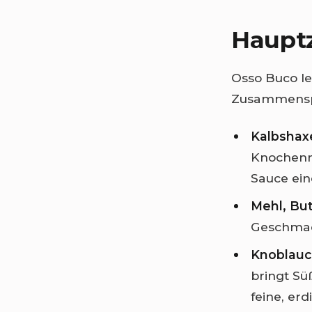
Hauptz
Osso Buco le
Zusammenspi
Kalbshax
Knochenma
Sauce ein
Mehl, But
Geschmack
Knoblauch
bringt Sü
feine, er