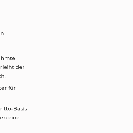
en
rühmte
leiht der
ch.
er für
ritto-Basis
gen eine