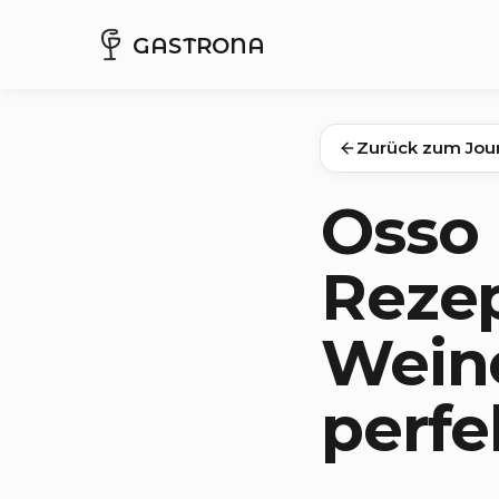
GASTRONA
Zurück zum Jou
Osso 
Reze
Wein
perfe