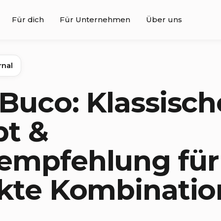
Für dich
Für Unternehmen
Über uns
rnal
Buco: Klassisch
pt &
empfehlung für
kte Kombinatio