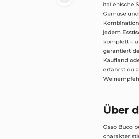
italienische
Gemüse und 
Kombination
jedem Esstis
komplett – u
garantiert d
Kaufland ode
erfährst du a
Weinempfehl
Über d
Osso Buco be
charakteris