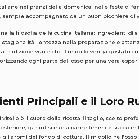
italiane nei pranzi della domenica, nelle feste di fa
i, sempre accompagnato da un buon bicchiere di v
rna la filosofia della cucina italiana: ingredienti di a
a stagionalità, lentezza nella preparazione e attenz
 La tradizione vuole che il midollo venga gustato c
alorizzando ogni parte dell’osso per una vera esper
enti Principali e il Loro R
vitello è il cuore della ricetta: il taglio, scelto pre
osteriore, garantisce una carne tenera e succulent
gli aromi del fondo di cottura. Il midollo nell’osso s