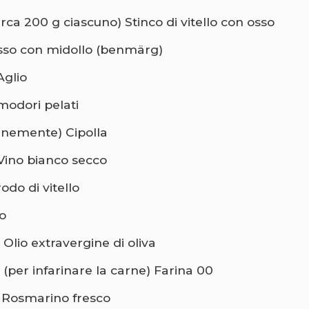
irca 200 g ciascuno) Stinco di vitello con osso
sso con midollo (benmärg)
Aglio
odori pelati
 finemente) Cipolla
 Vino bianco secco
odo di vitello
o
 Olio extravergine di oliva
 (per infarinare la carne) Farina 00
 Rosmarino fresco