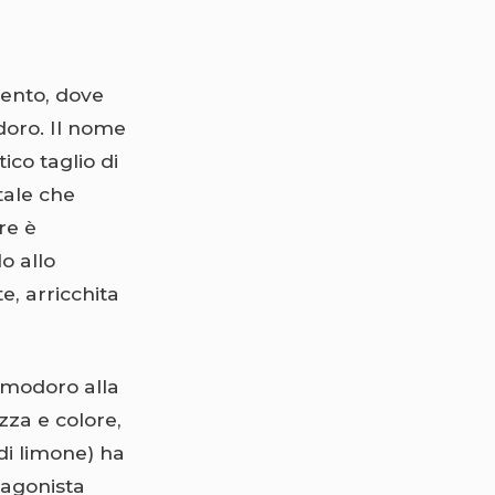
cento, dove
doro. Il nome
ico taglio di
tale che
re è
o allo
e, arricchita
pomodoro alla
zza e colore,
di limone) ha
tagonista