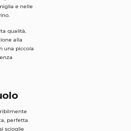
miglia e nelle
ino.
lta qualità,
ione alla
on una piccola
ienza
uolo
feribilmente
a, perfetta
i scioglie