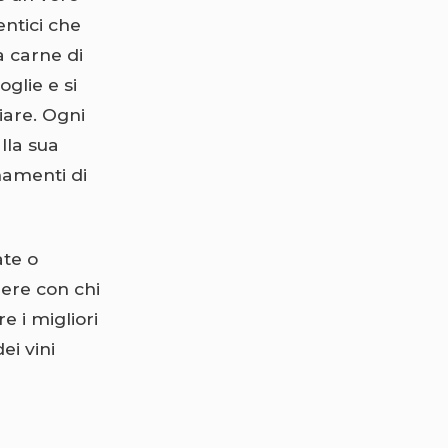
entici che
a carne di
oglie e si
iare. Ogni
lla sua
inamenti di
ate o
ere con chi
e i migliori
ei vini