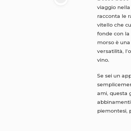
viaggio nella
racconta le r
vitello che c
fonde con la 
morso è una 
versatilità, 
vino.
Se sei un ap
semplicement
ami, questa g
abbinamenti d
piemontesi, p