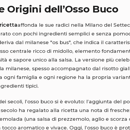
 e Origini dell’Osso Buco
ricetta
affonda le sue radici nella Milano del Sette
rato con pochi ingredienti semplici e senza pomo
eriva dal milanese "os bus", che indica il caratterist
’osso centrale ricco di midollo, elemento fondamen
à e sapore unico alla salsa. La versione più celeb
la milanese, spesso accompagnato dal risotto giall
 ogni famiglia e ogni regione ha la propria variant
gredienti tipici.
ei secoli, l’osso buco si è evoluto: l’aggiunta del 
I secolo ha regalato alla ricetta una nota di fresche
emolada (una salsa di prezzemolo, aglio e scorza 
 tocco aromatico e vivace. Oggi, l’osso buco è pro