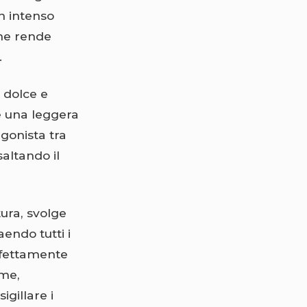
n intenso
che rende
.
a dolce e
e una leggera
agonista tra
altando il
tura, svolge
aendo tutti i
erfettamente
eme,
gillare i