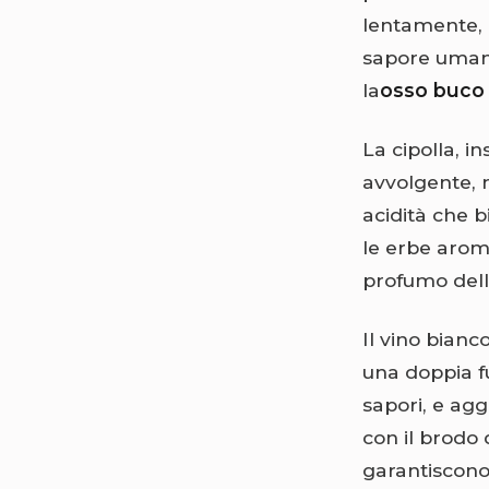
lentamente, 
sapore umami
la
osso buco 
La cipolla, i
avvolgente, 
acidità che b
le erbe arom
profumo dell
Il vino bianc
una doppia fu
sapori, e ag
con il brodo d
garantiscono 