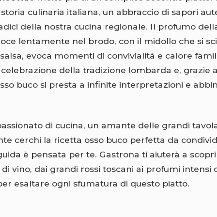
 storia culinaria italiana, un abbraccio di sapori aut
adici della nostra cucina regionale. Il profumo dell
uoce lentamente nel brodo, con il midollo che si sci
salsa, evoca momenti di convivialità e calore famil
celebrazione della tradizione lombarda e, grazie a
l’osso buco si presta a infinite interpretazioni e abb
passionato di cucina, un amante delle grandi tavol
e cerchi la ricetta osso buco perfetta da condivid
uida è pensata per te. Gastrona ti aiuterà a scoprir
i vino, dai grandi rossi toscani ai profumi intensi d
er esaltare ogni sfumatura di questo piatto.