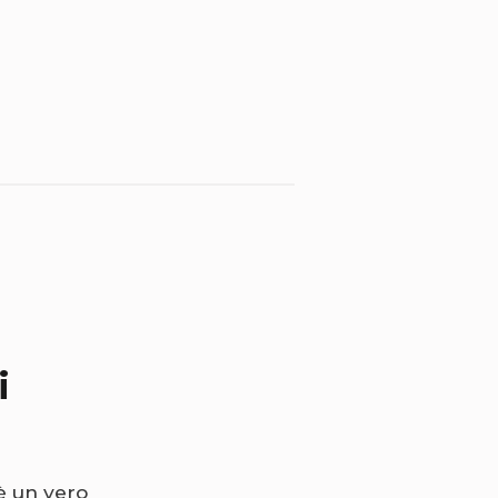
i
è un vero