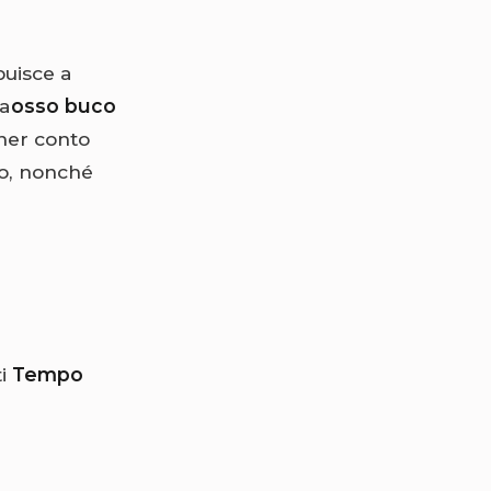
buisce a
la
osso buco
ener conto
lo, nonché
ti
Tempo