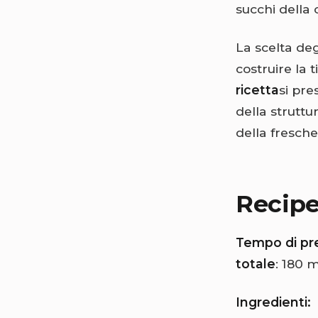
succhi della 
La scelta deg
costruire la 
ricetta
si pre
della struttu
della fresch
Recip
Tempo di pr
totale
: 180 
Ingredienti: