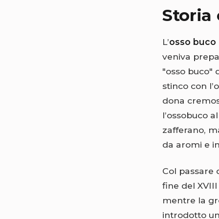
Storia
L’
osso buco 
veniva prepa
"osso buco" d
stinco con l
dona cremosit
l’ossobuco al
zafferano, ma
da aromi e in
Col passare d
fine del XVII
mentre la gr
introdotto un