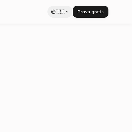
🇮🇹
Prova gratis