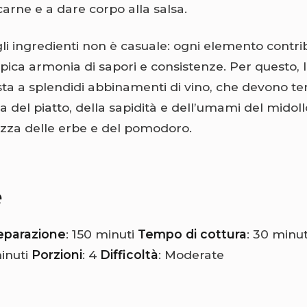
carne e a dare corpo alla salsa.
li ingredienti non è casuale: ogni elemento contri
tipica armonia di sapori e consistenze. Per questo, 
sta a splendidi abbinamenti di vino, che devono t
ra del piatto, della sapidità e dell’umami del midol
ezza delle erbe e del pomodoro.
e
eparazione
: 150 minuti
Tempo di cottura
: 30 minu
minuti
Porzioni
: 4
Difficoltà
: Moderate