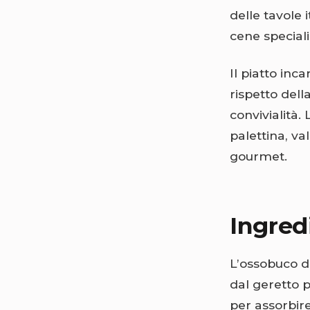
delle tavole 
cene special
Il piatto inca
rispetto dell
convivialità.
palettina, v
gourmet.
Ingredi
L’ossobuco di 
dal geretto p
per assorbire 