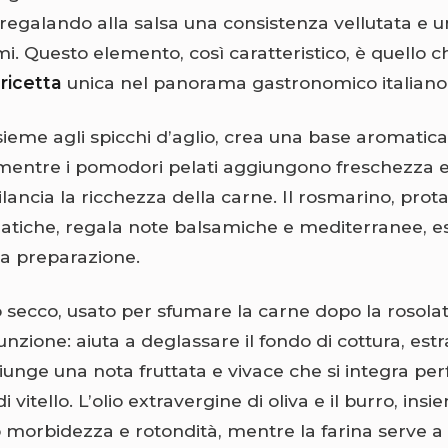
regalando alla salsa una consistenza vellutata e u
. Questo elemento, così caratteristico, è quello 
ricetta
unica nel panorama gastronomico italiano
nsieme agli spicchi d’aglio, crea una base aromatic
mentre i pomodori pelati aggiungono freschezza 
ilancia la ricchezza della carne. Il rosmarino, prot
atiche, regala note balsamiche e mediterranee, es
a preparazione.
o secco, usato per sfumare la carne dopo la rosola
nzione: aiuta a deglassare il fondo di cottura, estr
giunge una nota fruttata e vivace che si integra p
i vitello. L’olio extravergine di oliva e il burro, insi
morbidezza e rotondità, mentre la farina serve a si