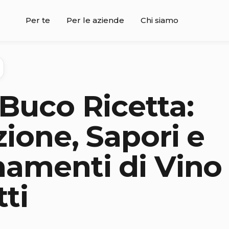
Per te
Per le aziende
Chi siamo
Buco Ricetta:
zione, Sapori e
amenti di Vino
tti