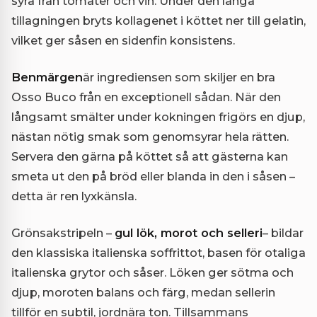
syra från tomater och vin. Under den långa
tillagningen bryts kollagenet i köttet ner till gelatin,
vilket ger såsen en sidenfin konsistens.
Benmärgen
är ingrediensen som skiljer en bra
Osso Buco från en exceptionell sådan. När den
långsamt smälter under kokningen frigörs en djup,
nästan nötig smak som genomsyrar hela rätten.
Servera den gärna på köttet så att gästerna kan
smeta ut den på bröd eller blanda in den i såsen –
detta är ren lyxkänsla.
Grönsakstripeln –
gul lök, morot och selleri
– bildar
den klassiska italienska soffrittot, basen för otaliga
italienska grytor och såser. Löken ger sötma och
djup, moroten balans och färg, medan sellerin
tillför en subtil, jordnära ton. Tillsammans