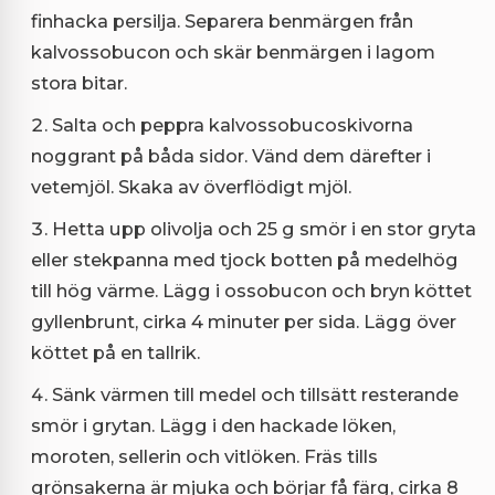
finhacka persilja. Separera benmärgen från
kalvossobucon och skär benmärgen i lagom
stora bitar.
Salta och peppra kalvossobucoskivorna
noggrant på båda sidor. Vänd dem därefter i
vetemjöl. Skaka av överflödigt mjöl.
Hetta upp olivolja och 25 g smör i en stor gryta
eller stekpanna med tjock botten på medelhög
till hög värme. Lägg i ossobucon och bryn köttet
gyllenbrunt, cirka 4 minuter per sida. Lägg över
köttet på en tallrik.
Sänk värmen till medel och tillsätt resterande
smör i grytan. Lägg i den hackade löken,
moroten, sellerin och vitlöken. Fräs tills
grönsakerna är mjuka och börjar få färg, cirka 8