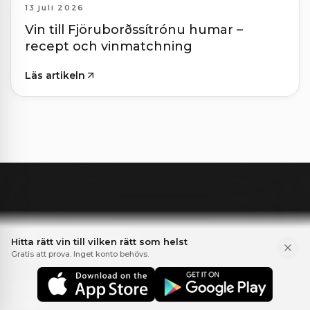
13 juli 2026
Vin till Fjöruborðssítrónu humar –
recept och vinmatchning
Läs artikeln
GASTRONA
Hitta rätt vin till vilken rätt som helst
Gratis att prova. Inget konto behövs.
Gastrona hjälper dig att hitta vin som passar
maten.