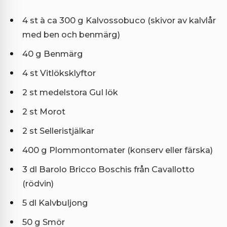
4 st à ca 300 g Kalvossobuco (skivor av kalvlår
med ben och benmärg)
40 g Benmärg
4 st Vitlöksklyftor
2 st medelstora Gul lök
2 st Morot
2 st Selleristjälkar
400 g Plommontomater (konserv eller färska)
3 dl Barolo Bricco Boschis från Cavallotto
(rödvin)
5 dl Kalvbuljong
50 g Smör