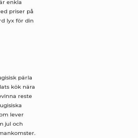
är enkla
ed priser på
d lyx för din
ugisisk pärla
lats kök nära
evinna reste
tugisiska
som lever
m jul och
ammankomster.