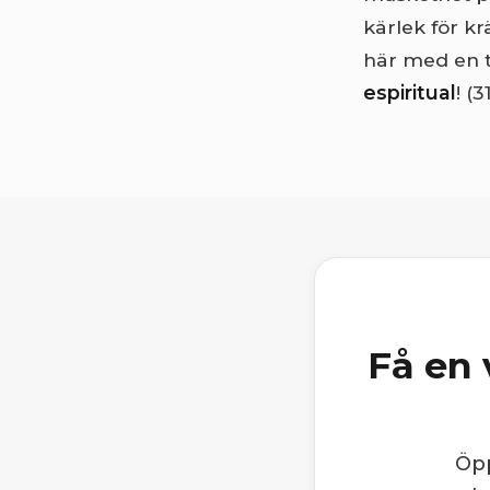
kärlek för k
här med en t
espiritual
! (
Få en 
Öpp