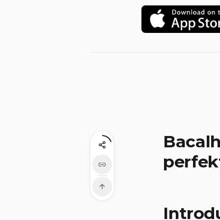
Bacalh
perfek
Introd