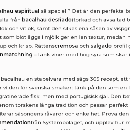
lhau espiritual
så speciell? Det är den perfekta 
alta från
bacalhau desfiado
(torkad och avsaltad t
lök och vitlök, samt den silkeslena såsen av visp
t som blötläggs i mjölk ger en len textur, medan
jup och krisp. Rättens
cremosa
och
salgado
profil
inmatchning
– tänk viner med hög syra som skär
r bacalhau en stapelvara med sägs 365 recept, ett f
 vi den för svenska smaker: tänk på den som en l
gratinerade fisk, men med portugisisk själ. Den b
nom torskens långa tradition och passar perfekt i e
riterar säsongens råvaror och enkelhet. Prova de
mmendation
från Systembolaget, och upplev hur 