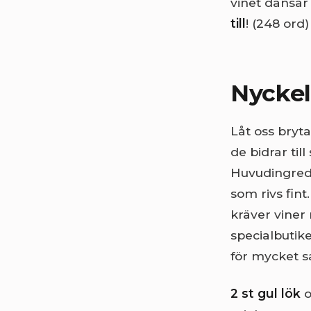
vinet dansar
till
! (248 ord)
Nyckel
Låt oss bryta
de bidrar til
Huvudingred
som rivs fint
kräver viner 
specialbutik
för mycket sa
2 st gul lök
o