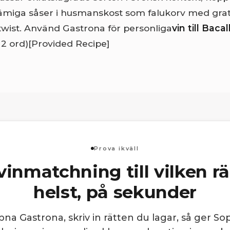
rämiga såser i husmanskost som falukorv med gr
wist. Använd Gastrona för personliga
vin till Baca
312 ord)
[Provided Recipe]
Prova ikväll
vinmatchning till vilken r
helst, på sekunder
na Gastrona, skriv in rätten du lagar, så ger So