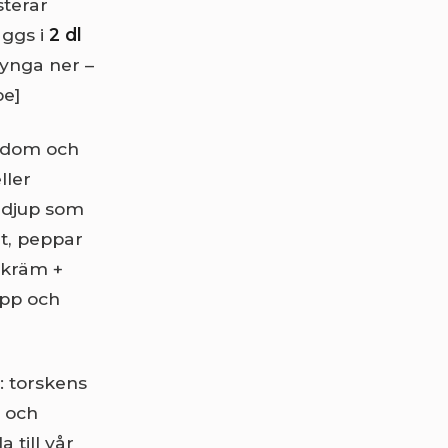
sterar
äggs i
2 dl
tynga ner –
pe]
kedom och
ller
 djup som
lt, peppar
+ kräm +
pp och
: torskens
, och
 till vår