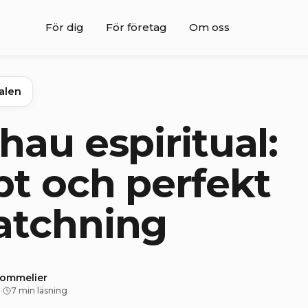
För dig
För företag
Om oss
nalen
hau espiritual:
t och perfekt
atchning
sommelier
5
·
7 min läsning