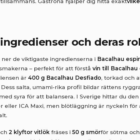
 tillsammans. Gastrona hjälper dig hitta exakt
vilk
ingredienser och deras rol
 ner de viktigaste ingredienserna i
Bacalhau espir
l smakerna – perfekt för att förstå
vin till Bacalhau 
iensen är
400 g Bacalhau Desfiado
, torkad och a
. Dess salta, umami-rika profil bildar rättens rygg
med syra för att balansera. I Sverige hittar du den
er eller ICA Maxi, men blötläggning är nyckeln för 
lt.
ch
2 klyftor vitlök
fräses i
50 g smör
för sötma oc