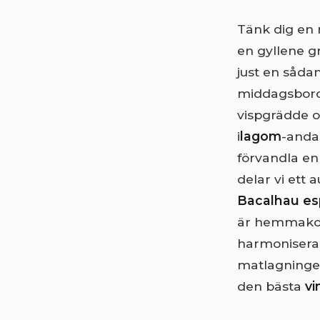
Tänk dig en 
en gyllene g
just en sådan
middagsbord
vispgrädde o
i
lagom
-anda
förvandla en 
delar vi ett 
Bacalhau esp
är hemmakock
harmoniserar
matlagningen
den bästa
v