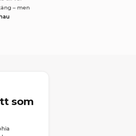
atäng – men
lhau
ätt som
phia