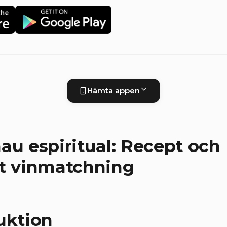
Hämta appen
au espiritual: Recept och
t vinmatchning
uktion