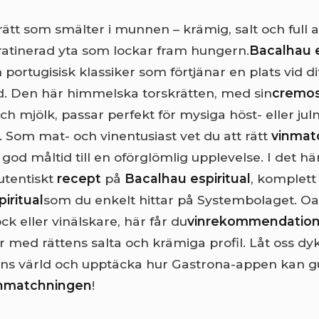
rätt som smälter i munnen – krämig, salt och full
ratinerad yta som lockar fram hungern.
Bacalhau e
 portugisisk klassiker som förtjänar en plats vid d
. Den här himmelska torskrätten, med sin
cremo
ch mjölk, passar perfekt för mysiga höst- eller ju
. Som mat- och vinentusiast vet du att rätt
vinmat
god måltid till en oförglömlig upplevelse. I det hä
autentiskt
recept
på
Bacalhau espiritual
, komplet
iritual
som du enkelt hittar på Systembolaget. O
 eller vinälskare, här får du
vinrekommendation
 med rättens salta och krämiga profil. Låt oss dyka
s värld och upptäcka hur Gastrona-appen kan guid
inmatchningen
!