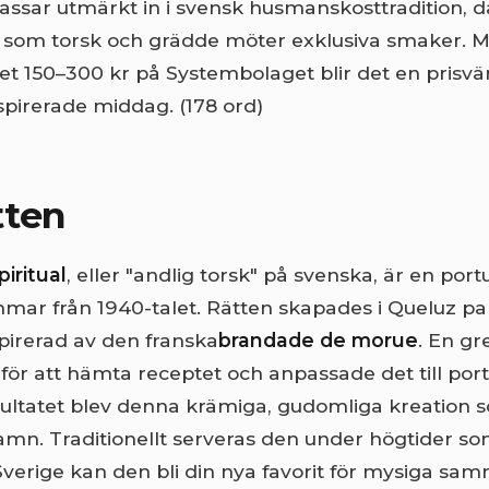
assar utmärkt in i svensk husmanskosttradition, d
 som torsk och grädde möter exklusiva smaker. M
et 150–300 kr på Systembolaget blir det en prisvär
nspirerade middag. (178 ord)
tten
iritual
, eller "andlig torsk" på svenska, är en port
ar från 1940-talet. Rätten skapades i Queluz pa
spirerad av den franska
brandade de morue
. En gr
e för att hämta receptet och anpassade det till por
ultatet blev denna krämiga, gudomliga kreation 
 namn. Traditionellt serveras den under högtider so
Sverige kan den bli din nya favorit för mysiga s