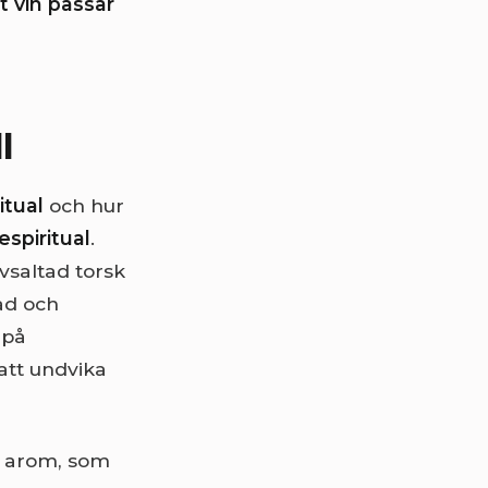
et vin passar
l
itual
och hur
espiritual
.
vsaltad torsk
rad och
 på
att undvika
h arom, som