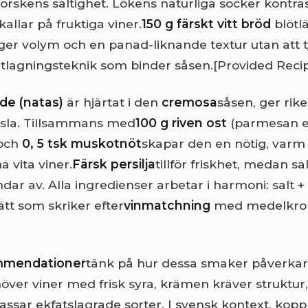
orskens saltighet. Lökens naturliga socker kontra
allar på fruktiga viner.
150 g färskt vitt bröd
blötl
t ger volym och en panad-liknande textur utan att 
tlagningsteknik som binder såsen.
[Provided Reci
dde (natas)
är hjärtat i den
cremosa
såsen, ger ri
nsla. Tillsammans med
100 g riven ost
(parmesan e
 och
0, 5 tsk muskotnöt
skapar den en nötig, varm
 vita viner.
Färsk persilja
tillför friskhet, medan sa
dar av. Alla ingredienser arbetar i harmoni: salt 
ätt som skriker efter
vinmatchning
med medelkro
mmendationer
tänk på hur dessa smaker påverkar
höver viner med frisk syra, krämen kräver struktur
sar ekfatslagrade sorter. I svensk kontext, koppla