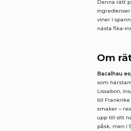
Denna rätt p
ingredienser
viner i spann
nästa fika-i
Om rä
Bacalhau esp
som härstamm
Lissabon, in
till Frankrik
smaker – res
upp till sitt
påsk, men i 