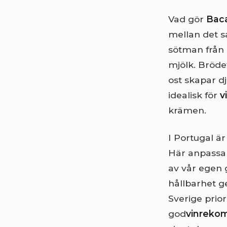
Vad gör
Baca
mellan det s
sötman från 
mjölk. Bröde
ost skapar d
idealisk för
v
krämen.
I Portugal ä
Här anpassar
av vår egen 
hållbarhet ge
Sverige prio
god
vinreko