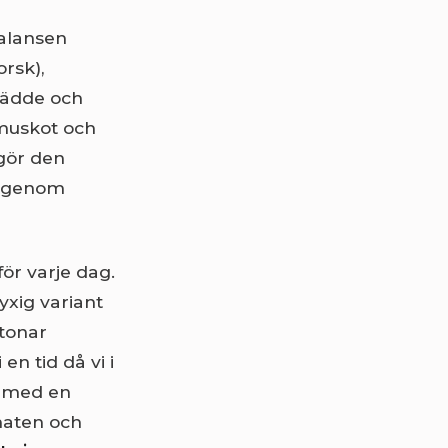
balansen
orsk),
grädde och
 muskot och
 gör den
 igenom
ör varje dag.
yxig variant
etonar
n tid då vi i
n med en
maten och