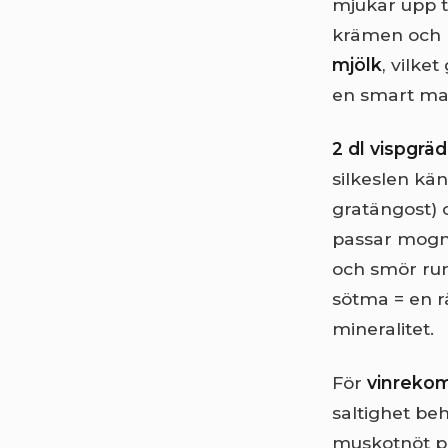
mjukar upp t
krämen och k
mjölk
, vilke
en smart ma
2 dl vispgrä
silkeslen kä
gratängost)
passar mogna
och smör run
sötma = en r
mineralitet.
För
vinreko
saltighet be
muskotnöt pas