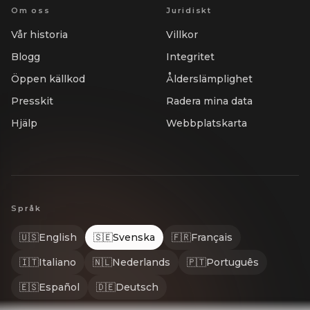
Om oss
Juridiskt
Vår historia
Villkor
Blogg
Integritet
Öppen källkod
Ålderslämplighet
Presskit
Radera mina data
Hjälp
Webbplatskarta
Språk
🇺🇸
English
🇸🇪
Svenska
🇫🇷
Français
🇮🇹
Italiano
🇳🇱
Nederlands
🇵🇹
Português
🇪🇸
Español
🇩🇪
Deutsch