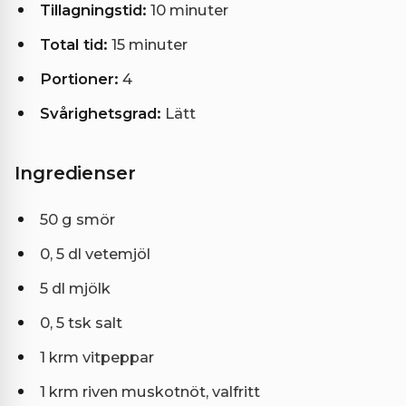
Tillagningstid:
10 minuter
Total tid:
15 minuter
Portioner:
4
Svårighetsgrad:
Lätt
Ingredienser
50 g smör
0, 5 dl vetemjöl
5 dl mjölk
0, 5 tsk salt
1 krm vitpeppar
1 krm riven muskotnöt, valfritt