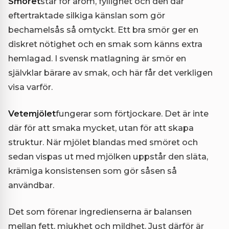
Smöret
står för arom, fyllighet och den där
eftertraktade silkiga känslan som gör
bechamelsås så omtyckt. Ett bra smör ger en
diskret nötighet och en smak som känns extra
hemlagad. I svensk matlagning är smör en
självklar bärare av smak, och här får det verkligen
visa varför.
Vetemjölet
fungerar som förtjockare. Det är inte
där för att smaka mycket, utan för att skapa
struktur. När mjölet blandas med smöret och
sedan vispas ut med mjölken uppstår den släta,
krämiga konsistensen som gör såsen så
användbar.
Det som förenar ingredienserna är balansen
mellan fett, mjukhet och mildhet. Just därför är