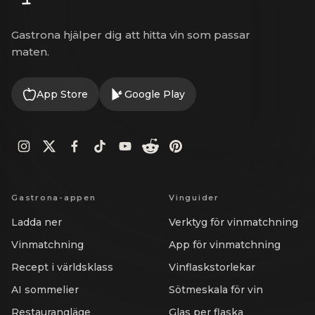
Gastrona hjälper dig att hitta vin som passar
maten.
App Store
Google Play
Gastrona-appen
Vinguider
Ladda ner
Verktyg för vinmatchning
Vinmatchning
App för vinmatchning
Recept i världsklass
Vinflaskstorlekar
AI sommelier
Sötmeskala för vin
Restaurangläge
Glas per flaska