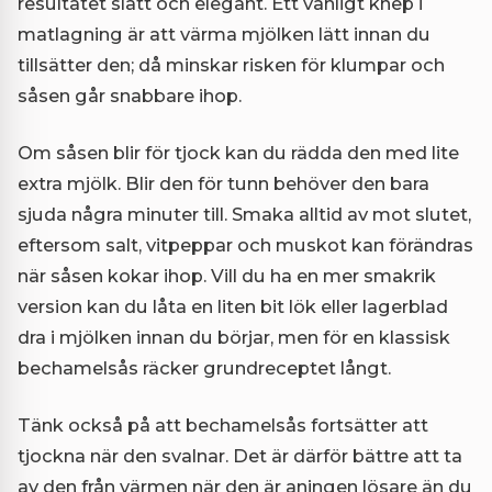
resultatet slätt och elegant. Ett vanligt knep i
matlagning är att värma mjölken lätt innan du
tillsätter den; då minskar risken för klumpar och
såsen går snabbare ihop.
Om såsen blir för tjock kan du rädda den med lite
extra mjölk. Blir den för tunn behöver den bara
sjuda några minuter till. Smaka alltid av mot slutet,
eftersom salt, vitpeppar och muskot kan förändras
när såsen kokar ihop. Vill du ha en mer smakrik
version kan du låta en liten bit lök eller lagerblad
dra i mjölken innan du börjar, men för en klassisk
bechamelsås räcker grundreceptet långt.
Tänk också på att bechamelsås fortsätter att
tjockna när den svalnar. Det är därför bättre att ta
av den från värmen när den är aningen lösare än du