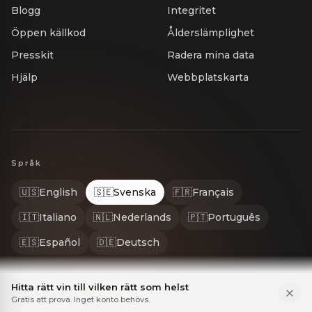
Blogg
Integritet
Öppen källkod
Ålderslämplighet
Presskit
Radera mina data
Hjälp
Webbplatskarta
Språk
🇺🇸
English
🇸🇪
Svenska
🇫🇷
Français
🇮🇹
Italiano
🇳🇱
Nederlands
🇵🇹
Português
🇪🇸
Español
🇩🇪
Deutsch
Hitta rätt vin till vilken rätt som helst
Gratis att prova. Inget konto behövs.