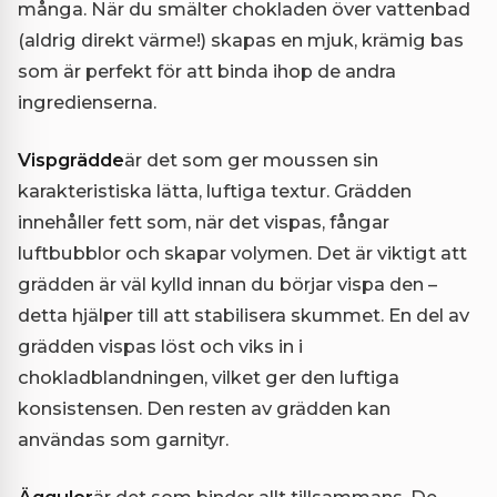
många. När du smälter chokladen över vattenbad
(aldrig direkt värme!) skapas en mjuk, krämig bas
som är perfekt för att binda ihop de andra
ingredienserna.
Vispgrädde
är det som ger moussen sin
karakteristiska lätta, luftiga textur. Grädden
innehåller fett som, när det vispas, fångar
luftbubblor och skapar volymen. Det är viktigt att
grädden är väl kylld innan du börjar vispa den –
detta hjälper till att stabilisera skummet. En del av
grädden vispas löst och viks in i
chokladblandningen, vilket ger den luftiga
konsistensen. Den resten av grädden kan
användas som garnityr.
Äggulor
är det som binder allt tillsammans. De