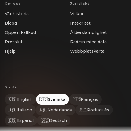
Om oss
Juridiskt
Vår historia
Villkor
Blogg
Integritet
Öppen källkod
Ålderslämplighet
Presskit
Radera mina data
Hjälp
Webbplatskarta
Språk
🇺🇸
English
🇸🇪
Svenska
🇫🇷
Français
🇮🇹
Italiano
🇳🇱
Nederlands
🇵🇹
Português
🇪🇸
Español
🇩🇪
Deutsch