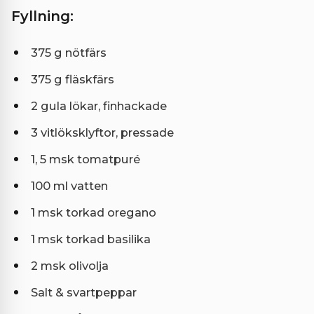
Fyllning:
375 g nötfärs
375 g fläskfärs
2 gula lökar, finhackade
3 vitlöksklyftor, pressade
1, 5 msk tomatpuré
100 ml vatten
1 msk torkad oregano
1 msk torkad basilika
2 msk olivolja
Salt & svartpeppar