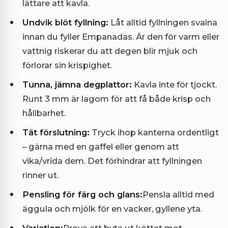
lättare att kavla.
Undvik blöt fyllning:
Låt alltid fyllningen svalna
innan du fyller Empanadas. Är den för varm eller
vattnig riskerar du att degen blir mjuk och
förlorar sin krispighet.
Tunna, jämna degplattor:
Kavla inte för tjockt.
Runt 3 mm är lagom för att få både krisp och
hållbarhet.
Tät förslutning:
Tryck ihop kanterna ordentligt
– gärna med en gaffel eller genom att
vika/vrida dem. Det förhindrar att fyllningen
rinner ut.
Pensling för färg och glans:
Pensla alltid med
äggula och mjölk för en vacker, gyllene yta.
Variation:
Prova att byta ut köttet mot