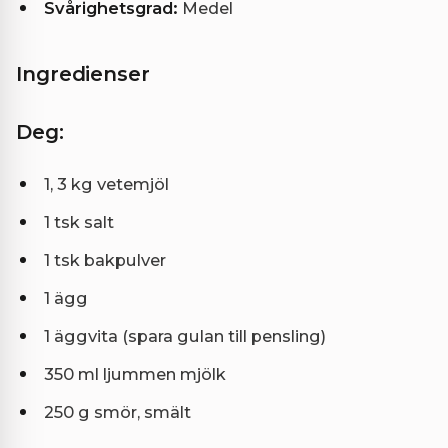
Svårighetsgrad:
Medel
Ingredienser
Deg:
1, 3 kg vetemjöl
1 tsk salt
1 tsk bakpulver
1 ägg
1 äggvita (spara gulan till pensling)
350 ml ljummen mjölk
250 g smör, smält