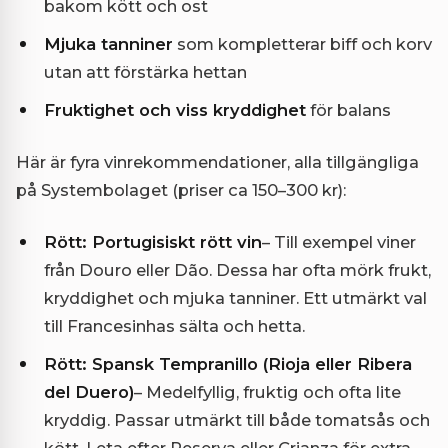
bakom kött och ost
Mjuka tanniner
som kompletterar biff och korv
utan att förstärka hettan
Fruktighet och viss kryddighet
för balans
Här är fyra vinrekommendationer, alla tillgängliga
på Systembolaget (priser ca 150–300 kr):
Rött: Portugisiskt rött vin
– Till exempel viner
från Douro eller Dão. Dessa har ofta mörk frukt,
kryddighet och mjuka tanniner. Ett utmärkt val
till Francesinhas sälta och hetta.
Rött: Spansk Tempranillo (Rioja eller Ribera
del Duero)
– Medelfyllig, fruktig och ofta lite
kryddig. Passar utmärkt till både tomatsås och
kött. Leta efter Reserva eller Crianza för extra