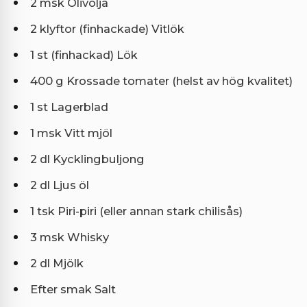
2 msk Olivolja
2 klyftor (finhackade) Vitlök
1 st (finhackad) Lök
400 g Krossade tomater (helst av hög kvalitet)
1 st Lagerblad
1 msk Vitt mjöl
2 dl Kycklingbuljong
2 dl Ljus öl
1 tsk Piri-piri (eller annan stark chilisås)
3 msk Whisky
2 dl Mjölk
Efter smak Salt