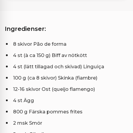
Ingredienser:
8 skivor Pão de forma
4 st (à ca 150 g) Biff av nötkött
4 st (lätt tillagad och skivad) Linguiça
100 g (ca 8 skivor) Skinka (fiambre)
12-16 skivor Ost (queijo flamengo)
4 st Ägg
800 g Färska pommes frites
2 msk Smör