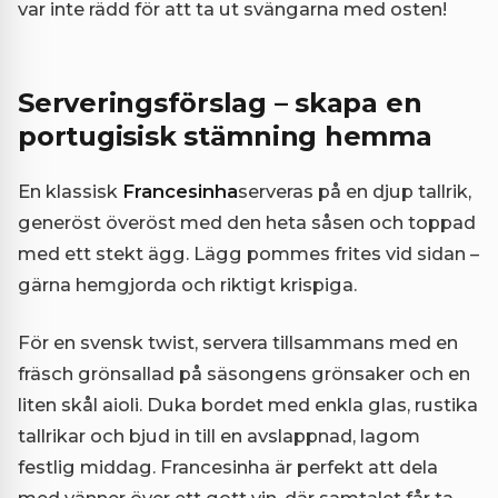
var inte rädd för att ta ut svängarna med osten!
Serveringsförslag – skapa en
portugisisk stämning hemma
En klassisk
Francesinha
serveras på en djup tallrik,
generöst överöst med den heta såsen och toppad
med ett stekt ägg. Lägg pommes frites vid sidan –
gärna hemgjorda och riktigt krispiga.
För en svensk twist, servera tillsammans med en
fräsch grönsallad på säsongens grönsaker och en
liten skål aioli. Duka bordet med enkla glas, rustika
tallrikar och bjud in till en avslappnad, lagom
festlig middag. Francesinha är perfekt att dela
med vänner över ett gott vin, där samtalet får ta