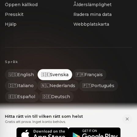
Öppen källkod
Ålderslämplighet
Presskit
Radera mina data
Hjälp
Webbplatskarta
Språk
🇺🇸
English
🇸🇪
Svenska
🇫🇷
Français
🇮🇹
Italiano
🇳🇱
Nederlands
🇵🇹
Português
🇪🇸
Español
🇩🇪
Deutsch
Hitta rätt vin till vilken rätt som helst
Gratis att prova. Inget konto behövs.
© 2026 Gastrona. Alla rättigheter förbehållna. GASTRONA® är ett re