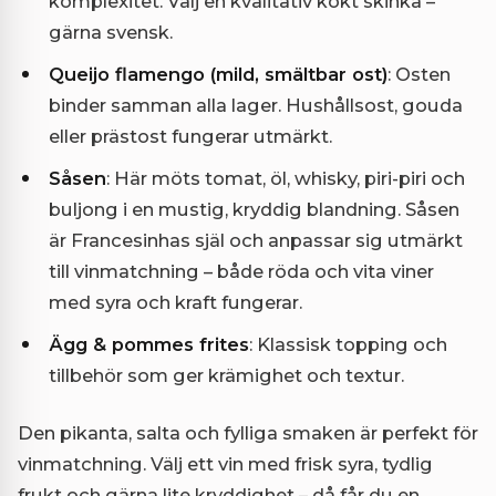
komplexitet. Välj en kvalitativ kokt skinka –
gärna svensk.
Queijo flamengo (mild, smältbar ost)
: Osten
binder samman alla lager. Hushållsost, gouda
eller prästost fungerar utmärkt.
Såsen
: Här möts tomat, öl, whisky, piri-piri och
buljong i en mustig, kryddig blandning. Såsen
är Francesinhas själ och anpassar sig utmärkt
till vinmatchning – både röda och vita viner
med syra och kraft fungerar.
Ägg & pommes frites
: Klassisk topping och
tillbehör som ger krämighet och textur.
Den pikanta, salta och fylliga smaken är perfekt för
vinmatchning. Välj ett vin med frisk syra, tydlig
frukt och gärna lite kryddighet – då får du en