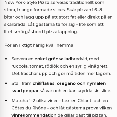
New York-Style Pizza serveras traditionellt som
stora, triangelformade slices. Skär pizzan i 6–8
bitar och lägg upp på ett stort fat eller direkt på en
skärbräda. Låt gästerna ta för sig – lite som ett
litet smörgåsbord i pizzatappning.
För en riktigt härlig kväll hemma:
Servera en
enkel grönsallad
bredvid, med
ruccola, tomat, rödlök och en syrlig vinägrett.
Det fräschar upp och gör måltiden mer lagom.
Ställ fram
chiliflakes, oregano och nymalen
svartpeppar
så var och en kan krydda sin slice.
Matcha 1–2 olika viner – t.ex. en Chianti och en
Côtes du Rhône – och låt gästerna prova vilken
vinrekommendation
de gillar bäst till pizzan.