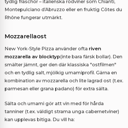
tydlig fräschör – italienska rödviner som Chianti,
Montepulciano d’Abruzzo eller en fruktig Côtes du
Rhône fungerar utmärkt.
Mozzarellaost
New York-Style Pizza använder ofta
riven
mozzarella av blocktyp
(inte bara färsk bollar). Den
smälter jämnt, ger den där klassiska "ostfilmen"
och en tydlig salt, mjölkig umamiprofil. Gärna en
kombination av mozzarella och lite lagrad ost (t.ex.
parmesan eller grana padano) för extra sälta.
Sälta och umami gör att vin med för hårda
tanniner (t.ex. väldigt strama unga cabernetviner)
kan upplevas bitiga. Du vill ha: