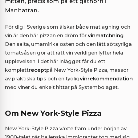
mitten, precis som på ett gathörn i
Manhattan.
För dig i Sverige som älskar både matlagning och
vin är den här pizzan en dröm för
vinmatchning
.
Den salta, umamirika osten och den lätt sötsyrliga
tomatsåsen gör att rätt vin verkligen lyfter hela
upplevelsen. I det här inlägget får du ett
komplett
recept
på New York-Style Pizza, massor
av praktiska tips och en tydlig
vinrekommendation
med viner du enkelt hittar på Systembolaget.
Om New York-Style Pizza
New York-Style Pizza växte fram under början av
1900-talet när italienska immigranter tog med sig