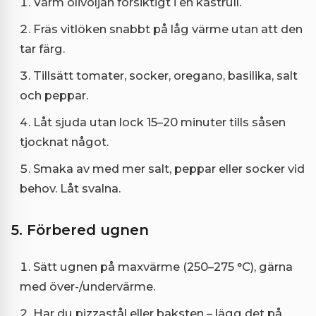
Värm olivoljan försiktigt i en kastrull.
Fräs vitlöken snabbt på låg värme utan att den
tar färg.
Tillsätt tomater, socker, oregano, basilika, salt
och peppar.
Låt sjuda utan lock 15–20 minuter tills såsen
tjocknat något.
Smaka av med mer salt, peppar eller socker vid
behov. Låt svalna.
5. Förbered ugnen
Sätt ugnen på maxvärme (250–275 °C), gärna
med över-/undervärme.
Har du pizzastål eller baksten – lägg det på