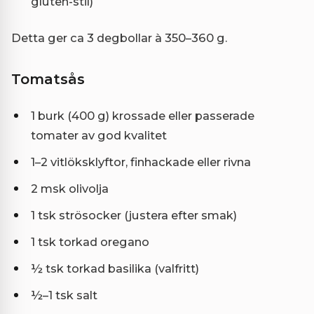
gluten-stil)
Detta ger ca 3 degbollar à 350–360 g.
Tomatsås
1 burk (400 g) krossade eller passerade
tomater av god kvalitet
1–2 vitlöksklyftor, finhackade eller rivna
2 msk olivolja
1 tsk strösocker (justera efter smak)
1 tsk torkad oregano
½ tsk torkad basilika (valfritt)
½–1 tsk salt