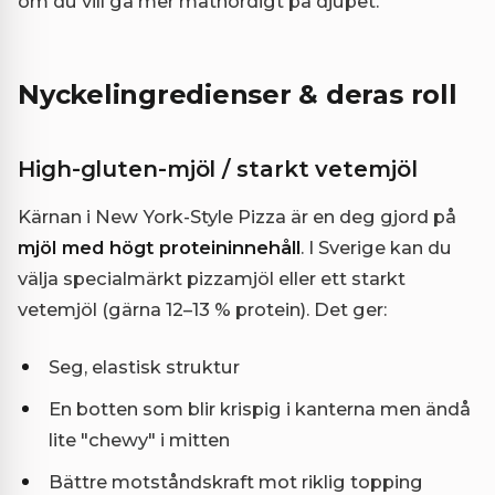
om du vill gå mer matnördigt på djupet.
Nyckelingredienser & deras roll
High-gluten-mjöl / starkt vetemjöl
Kärnan i New York-Style Pizza är en deg gjord på
mjöl med högt proteininnehåll
. I Sverige kan du
välja specialmärkt pizzamjöl eller ett starkt
vetemjöl (gärna 12–13 % protein). Det ger:
Seg, elastisk struktur
En botten som blir krispig i kanterna men ändå
lite "chewy" i mitten
Bättre motståndskraft mot riklig topping