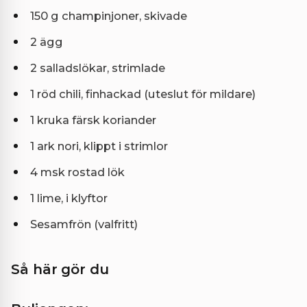
150 g champinjoner, skivade
2 ägg
2 salladslökar, strimlade
1 röd chili, finhackad (uteslut för mildare)
1 kruka färsk koriander
1 ark nori, klippt i strimlor
4 msk rostad lök
1 lime, i klyftor
Sesamfrön (valfritt)
Så här gör du