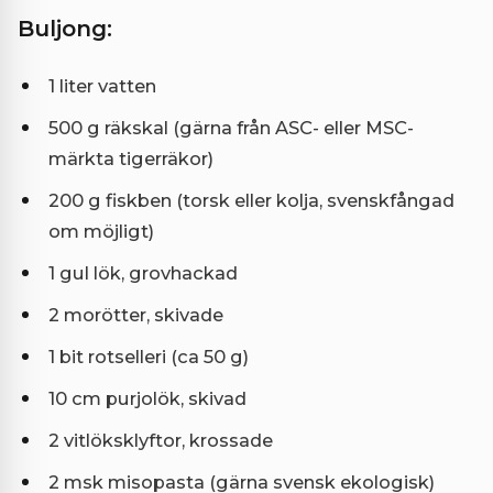
Buljong:
1 liter vatten
500 g räkskal (gärna från ASC- eller MSC-
märkta tigerräkor)
200 g fiskben (torsk eller kolja, svenskfångad
om möjligt)
1 gul lök, grovhackad
2 morötter, skivade
1 bit rotselleri (ca 50 g)
10 cm purjolök, skivad
2 vitlöksklyftor, krossade
2 msk misopasta (gärna svensk ekologisk)