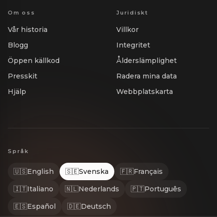
Om oss
Juridiskt
Vår historia
Villkor
Blogg
Integritet
Öppen källkod
Ålderslämplighet
Presskit
Radera mina data
Hjälp
Webbplatskarta
Språk
🇺🇸
English
🇸🇪
Svenska
🇫🇷
Français
🇮🇹
Italiano
🇳🇱
Nederlands
🇵🇹
Português
🇪🇸
Español
🇩🇪
Deutsch