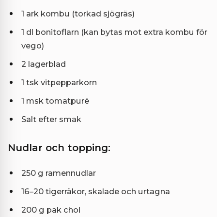
1 ark kombu (torkad sjögräs)
1 dl bonitoflarn (kan bytas mot extra kombu för
vego)
2 lagerblad
1 tsk vitpepparkorn
1 msk tomatpuré
Salt efter smak
Nudlar och topping:
250 g ramennudlar
16–20 tigerräkor, skalade och urtagna
200 g pak choi