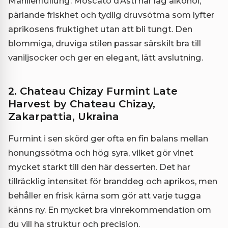
Marillenfüllung. Moscato d’Asti har låg alkohol,
pärlande friskhet och tydlig druvsötma som lyfter
aprikosens fruktighet utan att bli tungt. Den
blommiga, druviga stilen passar särskilt bra till
vaniljsocker och ger en elegant, lätt avslutning.
2. Chateau Chizay Furmint Late
Harvest by Chateau Chizay,
Zakarpattia, Ukraina
Furmint i sen skörd ger ofta en fin balans mellan
honungssötma och hög syra, vilket gör vinet
mycket starkt till den här desserten. Det har
tillräcklig intensitet för branddeg och aprikos, men
behåller en frisk kärna som gör att varje tugga
känns ny. En mycket bra vinrekommendation om
du vill ha struktur och precision.