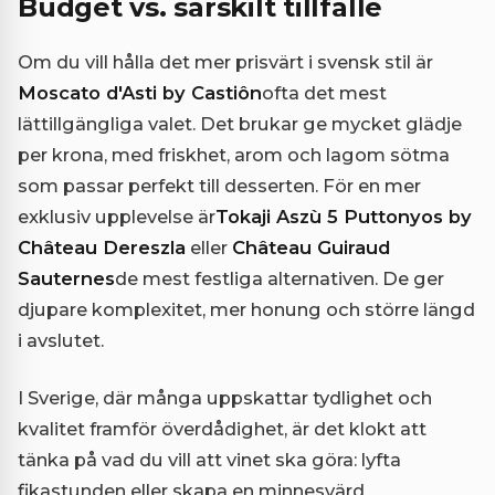
Budget vs. särskilt tillfälle
Om du vill hålla det mer prisvärt i svensk stil är
Moscato d'Asti by Castiôn
ofta det mest
lättillgängliga valet. Det brukar ge mycket glädje
per krona, med friskhet, arom och lagom sötma
som passar perfekt till desserten. För en mer
exklusiv upplevelse är
Tokaji Aszù 5 Puttonyos by
Château Dereszla
eller
Château Guiraud
Sauternes
de mest festliga alternativen. De ger
djupare komplexitet, mer honung och större längd
i avslutet.
I Sverige, där många uppskattar tydlighet och
kvalitet framför överdådighet, är det klokt att
tänka på vad du vill att vinet ska göra: lyfta
fikastunden eller skapa en minnesvärd